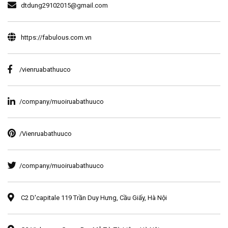
dtdung29102015@gmail.com
https://fabulous.com.vn
/vienruabathuuco
/company/muoiruabathuuco
/Vienruabathuuco
/company/muoiruabathuuco
C2 D'capitale 119 Trần Duy Hưng, Cầu Giấy, Hà Nội