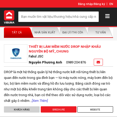
Đăng nhập
/
Đăng ký
EN
TẤT CẢ
NHÀ SẢN XUẤT/NHÀ PHÂN PHỐI
ĐẠI LÝ/THI CÔNG LẮP ĐẶT
TƯ VẤN
THIẾT BỊ LÀM MỀM NƯỚC DROP NHẬP KHẨU
NGUYÊN BỘ MỸ_CHUNG
Fabul JSC
Nguyễn Phương Anh
0989 204 876
DROP là một hệ thống quản lý hệ thống nước kết nối từng thiết bị liên
quan đến nước trong gia đình bạn — từ máy nước nóng, máy bơm đến bộ
lọc, bộ làm mềm nước và đồng hồ đo lưu lượng. Bằng cách đóng vai trò
như một bộ điều khiển trung tâm không dây cho các thiết bị liên quan
đến nước trong nhà, bạn có thể theo dõi việc sử dụng nước, loại bỏ các
chất gây ô nhiễm...
[Xem Thêm]
KHÁCH HÀNG
BROCHURE
WEBSITE