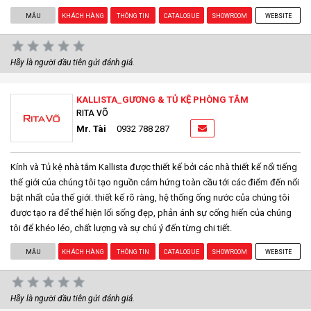
MẪU
KHÁCH HÀNG
THÔNG TIN
CATALOGUE
SHOWROOM
WEBSITE
Hãy là người đầu tiên gửi đánh giá.
KALLISTA_GƯƠNG & TỦ KỆ PHÒNG TẮM
RITA VÕ
Mr. Tài
0932 788 287
Kính và Tủ kệ nhà tắm Kallista được thiết kế bởi các nhà thiết kế nổi tiếng
thế giới của chúng tôi tạo nguồn cảm hứng toàn cầu tới các điểm đến nổi
bật nhất của thế giới. thiết kế rõ ràng, hệ thống ống nước của chúng tôi
được tạo ra để thể hiện lối sống đẹp, phản ánh sự cống hiến của chúng
tôi để khéo léo, chất lượng và sự chú ý đến từng chi tiết.
MẪU
KHÁCH HÀNG
THÔNG TIN
CATALOGUE
SHOWROOM
WEBSITE
Hãy là người đầu tiên gửi đánh giá.