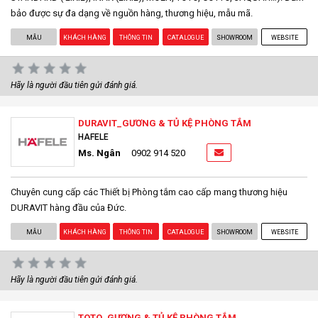
bảo được sự đa dạng về nguồn hàng, thương hiệu, mẫu mã.
MẪU
KHÁCH HÀNG
THÔNG TIN
CATALOGUE
SHOWROOM
WEBSITE
Hãy là người đầu tiên gửi đánh giá.
DURAVIT_GƯƠNG & TỦ KỆ PHÒNG TẮM
HAFELE
Ms. Ngân
0902 914 520
Chuyên cung cấp các Thiết bị Phòng tắm cao cấp mang thương hiệu
DURAVIT hàng đầu của Đức.
MẪU
KHÁCH HÀNG
THÔNG TIN
CATALOGUE
SHOWROOM
WEBSITE
Hãy là người đầu tiên gửi đánh giá.
TOTO_GƯƠNG & TỦ KỆ PHÒNG TẮM