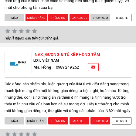
cảm ứng của Kohler chắc chắn sẽ mang đến những trải nghiệm tuyệt vời
nhất cho phòng tắm của bạn
MẪU
KHÁCH HÀNG
THÔNG TIN
CATALOGUE
SHOWROOM
WEBSITE
Hãy là người đầu tiên gửi đánh giá.
INAX_GƯƠNG & TỦ KỆ PHÒNG TẮM
LIXIL VIỆT NAM
Ms. Hồng
0989 249 252
Các dòng sản phẩm phụ kiện gương của INAX với kiểu dáng sang trọng
thanh lịch mang đến một không gian riêng tư tiện nghi, hoàn hảo. Không
những thế, còn là nơi thư giãn và thiền định mang lại tính năng vượt trội
thỏa mãn nhu cầu của bạn hơn cả sự mong đợi. Hãy tự thưởng cho mình
một không gian riêng tư, thư giãn với dòng sản phẩm của INAX mỗi ngày.
MẪU
KHÁCH HÀNG
THÔNG TIN
CATALOGUE
SHOWROOM
WEBSITE