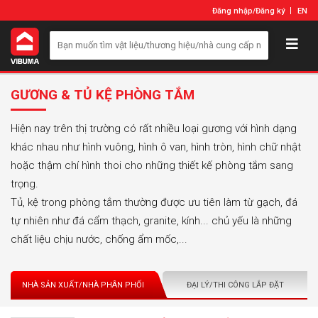
Đăng nhập
/
Đăng ký
EN
GƯƠNG & TỦ KỆ PHÒNG TẮM
Hiện nay trên thị trường có rất nhiều loại gương với hình dạng
khác nhau như hình vuông, hình ô van, hình tròn, hình chữ nhật
hoặc thậm chí hình thoi cho những thiết kế phòng tắm sang
trọng.
Tủ, kệ trong phòng tắm thường được ưu tiên làm từ gạch, đá
tự nhiên như đá cẩm thạch, granite, kính... chủ yếu là những
chất liệu chịu nước, chống ẩm mốc,...
NHÀ SẢN XUẤT/NHÀ PHÂN PHỐI
ĐẠI LÝ/THI CÔNG LẮP ĐẶT