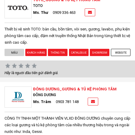
TOTO
Ms. Thư
0909 336 463
Thiết bị vệ sinh TOTO: bàn cầu, bồn tắm, vòi sen, gương, lavabo, phụ kiện
phòng tắm cao cấp, đậm nét truyền thống Nhật Bản trong từng thiết bị vệ
sinh cao cấp.
MẪU
KHÁCH HÀNG
THÔNG TIN
CATALOGUE
SHOWROOM
WEBSITE
Hãy là người đầu tiên gửi đánh giá.
ĐÔNG DƯƠNG_GƯƠNG & TỦ KỆ PHÒNG TẮM
ĐÔNG DƯƠNG
Ms. Trâm
0903 781 148
CÔNG TY TNHH MỘT THÀNH VIÊN VLXD ĐÔNG DƯƠNG chuyên cung cấp
các loại gương và tủ kệ phòng tắm của nhiều thương hiệu trong và ngoài
nước như: Inda, Gessi.