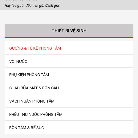
Hãy là người đầu tiên gửi đánh giá.
THIẾT BỊ VỆ SINH
GƯƠNG & TỦ KỆ PHÒNG TẮM
VÒI NƯỚC
PHỤ KIỆN PHÒNG TẮM
CHẬU RỬA MẶT & BỒN CẦU
VÁCH NGĂN PHÒNG TẮM
PHỄU THU NƯỚC PHÒNG TẮM
BỒN TẮM & BỂ SỤC