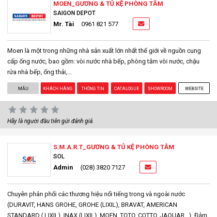
MOEN_GƯƠNG & TỦ KỆ PHÒNG TẮM
SAIGON DEPOT
Mr. Tài
0961 821 577
Moen là một trong những nhà sản xuất lớn nhất thế giới về nguồn cung
cấp ống nước, bao gồm: vòi nước nhà bếp, phòng tắm vòi nước, chậu
rửa nhà bếp, ống thải,...
MẪU
KHÁCH HÀNG
THÔNG TIN
CATALOGUE
SHOWROOM
WEBSITE
Hãy là người đầu tiên gửi đánh giá.
S.M.A.R.T_GƯƠNG & TỦ KỆ PHÒNG TẮM
SOL
Admin
(028) 3820 7127
Chuyên phân phối các thương hiệu nổi tiếng trong và ngoài nước
(DURAVIT, HANS GROHE, GROHE (LIXIL), BRAVAT, AMERICAN
STANDARD ( LIXIL), INAX (LIXIL), MOEN, TOTO, COTTO, JAQUAR…). Đảm