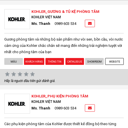
KOHLER_GƯƠNG & TỦ KỆ PHÒNG TẮM
KOHLER VIỆT NAM
Ms. Thanh
0989 603 534
Gương phòng tắm và những bộ sản phẩm như vòi sen, bồn cầu, vòi nước
cảm ứng của Kohler chắc chắn sẽ mang đến những trải nghiệm tuyệt vời
nhất cho phòng tắm của bạn
MẪU
KHÁCH HÀNG
THÔNG TIN
CATALOGUE
SHOWROOM
WEBSITE
Hãy là người đầu tiên gửi đánh giá.
KOHLER_PHỤ KIỆN PHÒNG TẮM
KOHLER VIỆT NAM
Ms. Thanh
0989 603 534
Các phụ kiện phòng tắm của Kohler được thiết kế đồng bộ theo từng