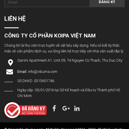
ĐĂNG KÝ
LIÊN HỆ
CÔNG TY CỔ PHẦN KOIPA VIỆT NAM
Chúng tôi là thư viện trực tuyến về vật liệu xây dựng. Nếu có bất kỳ thắc
mắc về sản phẩm/dịch vụ, vui lòng liên hệ trực tiếp với nhà sản xuất/đại lý.
Sarimi Apartment A1. Unit 09, 74 Nguyen Co Thach, Thu Duc City
Email:
info@vibuma.com
Số DKKD: 0313601746
Ngày cấp: 05/01/2016 tại Sở Kế hoạch và Đầu tư Thành phố Hồ
Chí Minh.