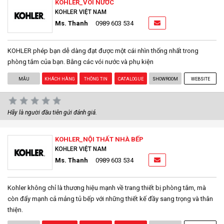
KOHLER_VÒI NƯỚC
KOHLER VIỆT NAM
Ms. Thanh
0989 603 534
KOHLER phép bạn dễ dàng đạt được một cái nhìn thống nhất trong
phòng tắm của bạn. Bằng các vói nước và phụ kiện
MẪU
KHÁCH HÀNG
THÔNG TIN
CATALOGUE
SHOWROOM
WEBSITE
Hãy là người đầu tiên gửi đánh giá.
KOHLER_NỘI THẤT NHÀ BẾP
KOHLER VIỆT NAM
Ms. Thanh
0989 603 534
Kohler không chỉ là thương hiệu mạnh về trang thiết bị phòng tắm, mà
còn đẩy mạnh cả mảng tủ bếp với những thiết kế đầy sang trọng và thân
thiện.