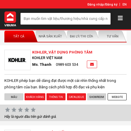
Đăng nhập
/
Đăng ký
EN
TẤT CẢ
NHÀ SẢN XUẤT/NHÀ PHÂN PHỐI
ĐẠI LÝ/THI CÔNG LẮP ĐẶT
TƯ VẤN
KOHLER_VẬT DỤNG PHÒNG TẮM
KOHLER VIỆT NAM
Ms. Thanh
0989 603 534
KOHLER phép bạn dễ dàng đạt được một cái nhìn thống nhất trong
phòng tắm của bạn. Bằng cách phối hợp đồ đạc và phụ kiện
MẪU
KHÁCH HÀNG
THÔNG TIN
CATALOGUE
SHOWROOM
WEBSITE
Hãy là người đầu tiên gửi đánh giá.