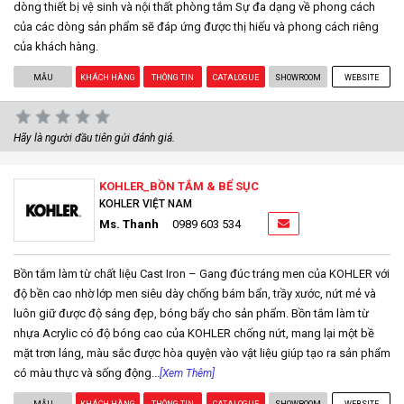
dòng thiết bị vệ sinh và nội thất phòng tắm Sự đa dạng về phong cách
của các dòng sản phẩm sẽ đáp ứng được thị hiếu và phong cách riêng
của khách hàng.
MẪU
KHÁCH HÀNG
THÔNG TIN
CATALOGUE
SHOWROOM
WEBSITE
Hãy là người đầu tiên gửi đánh giá.
KOHLER_BỒN TẮM & BỂ SỤC
KOHLER VIỆT NAM
Ms. Thanh
0989 603 534
Bồn tắm làm từ chất liệu Cast Iron – Gang đúc tráng men của KOHLER với
độ bền cao nhờ lớp men siêu dày chống bám bẩn, trầy xước, nứt mẻ và
luôn giữ được độ sáng đẹp, bóng bẩy cho sản phẩm. Bồn tắm làm từ
nhựa Acrylic có độ bóng cao của KOHLER chống nứt, mang lại một bề
mặt trơn láng, màu sắc được hòa quyện vào vật liệu giúp tạo ra sản phẩm
có màu thực và sống động...
[Xem Thêm]
MẪU
KHÁCH HÀNG
THÔNG TIN
CATALOGUE
SHOWROOM
WEBSITE