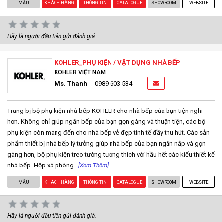
MẪU
KHÁCH HÀNG
THÔNG TIN
CATALOGUE
SHOWROOM
WEBSITE
Hãy là người đầu tiên gửi đánh giá.
KOHLER_PHỤ KIỆN / VẬT DỤNG NHÀ BẾP
KOHLER VIỆT NAM
Ms. Thanh
0989 603 534
Trang bị bộ phụ kiện nhà bếp KOHLER cho nhà bếp của bạn tiện nghi
hơn. Không chỉ giúp ngăn bếp của bạn gọn gàng và thuận tiện, các bộ
phụ kiện còn mang đến cho nhà bếp vẻ đẹp tinh tế đầy thu hút. Các sản
phẩm thiết bị nhà bếp lý tưởng giúp nhà bếp của bạn ngăn nắp và gọn
gàng hơn, bộ phụ kiện treo tường tương thích với hầu hết các kiểu thiết kế
nhà bếp. Hộp xà phòng...
[Xem Thêm]
MẪU
KHÁCH HÀNG
THÔNG TIN
CATALOGUE
SHOWROOM
WEBSITE
Hãy là người đầu tiên gửi đánh giá.