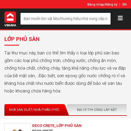
Đăng nhập
/
Đăng ký
EN
LỚP PHỦ SÀN
Tại thư mục này, bạn có thể tìm thấy c loại lớp phủ sàn bao
gồm các loại phủ chống trơn, chống xước, chống ăn mòn,
chống hóa chất, chống cháy, tăng khả năng chịu lực và va đập
của bề mặt sàn,…Đặc biệt, sơn epoxy gốc nước chống rò rỉ và
kháng hóa chất như nước biển được dùng để bảo vệ sàn tàu
hoặc khoang chứa hàng hóa.
NHÀ SẢN XUẤT/NHÀ PHÂN PHỐI
ĐẠI LÝ/THI CÔNG LẮP ĐẶT
DECO CRETE_LỚP PHỦ SÀN