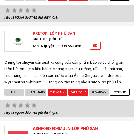
Hãy là người đầu tiên gửi đánh giá.
KRETOP_LỚP PHỦ SÀN
KRETOP QUỐC TẾ
Ms. Nguyệt
0908 550 466
Chúng tôi chuyên sản xuất và cung cấp sản phẩm bảo vệ và chống ăn
mòn bê tông cho hầu hết các hạng mục như tường, trần nhà, mái nhà,
cầu thang, sàn nhà,...đến các nước châu Á như Singapore, Indonesia,
Myanmar và Việt Nam .... Trong đó, tập trung vào Kretop lớp phủ sàn.
MẪU
KHÁCH HÀNG
THÔNG TIN
CATALOGUE
SHOWROOM
WEBSITE
Hãy là người đầu tiên gửi đánh giá.
ASHFORD FORMULA_LỚP PHỦ SÀN