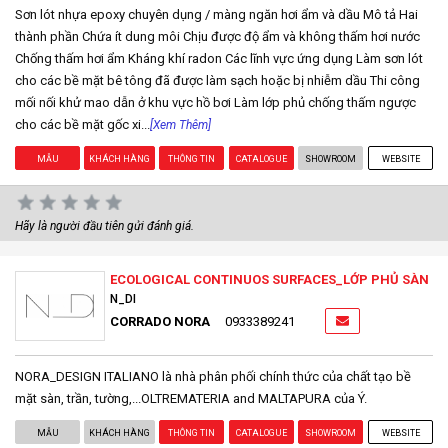
Sơn lót nhựa epoxy chuyên dụng / màng ngăn hơi ẩm và dầu Mô tả Hai
thành phần Chứa ít dung môi Chịu được độ ẩm và không thấm hơi nước
Chống thấm hơi ẩm Kháng khí radon Các lĩnh vực ứng dụng Làm sơn lót
cho các bề mặt bê tông đã được làm sạch hoặc bị nhiễm dầu Thi công
mối nối khử mao dẫn ở khu vực hồ bơi Làm lớp phủ chống thấm ngược
cho các bề mặt gốc xi...
[Xem Thêm]
MẪU
KHÁCH HÀNG
THÔNG TIN
CATALOGUE
SHOWROOM
WEBSITE
Hãy là người đầu tiên gửi đánh giá.
ECOLOGICAL CONTINUOS SURFACES_LỚP PHỦ SÀN
N_DI
CORRADO NORA
0933389241
NORA_DESIGN ITALIANO là nhà phân phối chính thức của chất tạo bề
mặt sàn, trần, tường,...OLTREMATERIA and MALTAPURA của Ý.
MẪU
KHÁCH HÀNG
THÔNG TIN
CATALOGUE
SHOWROOM
WEBSITE