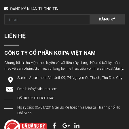
ĐĂNG KÝ NHẬN THÔNG TIN
ĐĂNG KÝ
LIÊN HỆ
CÔNG TY CỔ PHẦN KOIPA VIỆT NAM
Chúng tôi là thư viện trực tuyến về vật liệu xây dựng. Nếu có bất kỳ thắc
mắc về sản phẩm/dịch vụ, vui lòng liên hệ trực tiếp với nhà sản xuất/đại lý.
Sarimi Apartment A1. Unit 09, 74 Nguyen Co Thach, Thu Duc City
Email:
info@vibuma.com
Số DKKD: 0313601746
Ngày cấp: 05/01/2016 tại Sở Kế hoạch và Đầu tư Thành phố Hồ
Chí Minh.