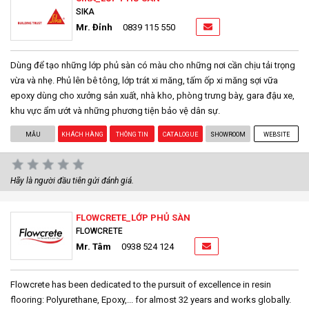
SIKA
Mr. Đỉnh
0839 115 550
Dùng để tạo những lớp phủ sàn có màu cho những nơi cần chịu tải trọng
vừa và nhẹ. Phủ lên bê tông, lớp trát xi măng, tấm ốp xi măng sợi vữa
epoxy dùng cho xưởng sản xuất, nhà kho, phòng trưng bày, gara đậu xe,
khu vực ẩm ướt và những phương tiện bảo vệ dân sự.
MẪU
KHÁCH HÀNG
THÔNG TIN
CATALOGUE
SHOWROOM
WEBSITE
Hãy là người đầu tiên gửi đánh giá.
FLOWCRETE_LỚP PHỦ SÀN
FLOWCRETE
Mr. Tâm
0938 524 124
Flowcrete has been dedicated to the pursuit of excellence in resin
flooring: Polyurethane, Epoxy,... for almost 32 years and works globally.