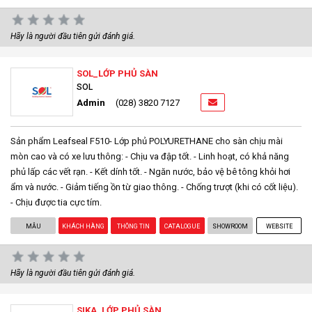
Hãy là người đầu tiên gửi đánh giá.
SOL_LỚP PHỦ SÀN
SOL
Admin
(028) 3820 7127
Sản phẩm Leafseal F510- Lớp phủ POLYURETHANE cho sàn chịu mài
mòn cao và có xe lưu thông: - Chịu va đập tốt. - Linh hoạt, có khả năng
phủ lấp các vết rạn. - Kết dính tốt. - Ngăn nước, bảo vệ bê tông khỏi hơi
ẩm và nước. - Giảm tiếng ồn từ giao thông. - Chống trượt (khi có cốt liệu).
- Chịu được tia cực tím.
MẪU
KHÁCH HÀNG
THÔNG TIN
CATALOGUE
SHOWROOM
WEBSITE
Hãy là người đầu tiên gửi đánh giá.
SIKA_LỚP PHỦ SÀN