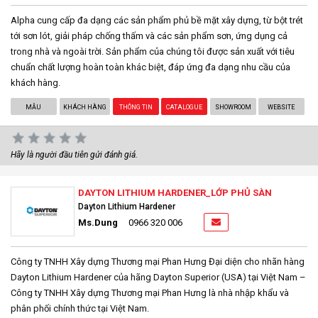
Alpha cung cấp đa dạng các sản phẩm phủ bề mặt xây dựng, từ bột trét
tới sơn lót, giải pháp chống thấm và các sản phẩm sơn, ứng dụng cả
trong nhà và ngoài trời. Sản phẩm của chúng tôi được sản xuất với tiêu
chuẩn chất lượng hoàn toàn khác biệt, đáp ứng đa dạng nhu cầu của
khách hàng.
MẪU
KHÁCH HÀNG
THÔNG TIN
CATALOGUE
SHOWROOM
WEBSITE
Hãy là người đầu tiên gửi đánh giá.
DAYTON LITHIUM HARDENER_LỚP PHỦ SÀN
Dayton Lithium Hardener
Ms.Dung
0966 320 006
Công ty TNHH Xây dựng Thương mại Phan Hưng Đại diện cho nhãn hàng
Dayton Lithium Hardener của hãng Dayton Superior (USA) tại Việt Nam –
Công ty TNHH Xây dựng Thương mại Phan Hưng là nhà nhập khẩu và
phân phối chính thức tại Việt Nam.