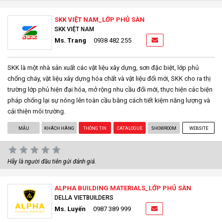
SKK VIỆT NAM_LỚP PHỦ SÀN
SKK VIỆT NAM
Ms. Trang
0938 482 255
SKK là một nhà sản xuất các vật liệu xây dựng, sơn đặc biệt, lớp phủ
chống cháy, vật liệu xây dựng hóa chất và vật liệu đổi mới, SKK cho ra thị
trường lớp phủ hiện đại hóa, mở rộng nhu cầu đổi mới, thực hiện các biện
pháp chống lại sự nóng lên toàn cầu bằng cách tiết kiệm năng lượng và
cải thiện môi trường.
MẪU
KHÁCH HÀNG
THÔNG TIN
CATALOGUE
SHOWROOM
WEBSITE
Hãy là người đầu tiên gửi đánh giá.
ALPHA BUILDING MATERIALS_LỚP PHỦ SÀN
DELLA VIETBUILDERS
Ms. Luyến
0987 389 999