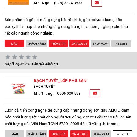
Ms. Nga
(028) 3824 3833
Sản phẩm có gốc xi măng dạng bột rắc khô, gốc polyurethane, gốc
epoxy thích hợp cho những ứng dụng trang trí và công nghiệp cho hầu
hết các ngành công nghiệp.
MẪU
KHÁCH HÀNG
THÔNG TIN
CATALOGUE
SHOWROOM
WEBSITE
Hãy là người đầu tiên gửi đánh giá.
BẠCH TUYẾT_LỚP PHỦ SÀN
BẠCH TUYẾT
Mr. Trung
0906 009 558
Luôn cải tiến công nghệ để cung cấp những dòng sơn dầu ALKYD đảm
bảo chất lượng tốt nhất cho người tiêu dùng, đạt yêu cầu theo tiêu chuẩn
chất lượng của Việt Nam TCVN 5730 : 2008 để giữ vững thị trường.
MẪU
KHÁCH HÀNG
THÔNG TIN
CATALOGUE
SHOWROOM
WEBSITE