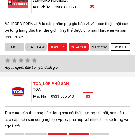
ASHFORD FORMULA
Mr. Phúc
0906 601 601
ASHFORD FORMULA là sản phẩm phụ gia bảo vệ và hoàn thiện mặt sàn
bê tông hàng đầu trên thế giới. Thay thế được cho sàn Hardener và sàn
sơn EPOXY
MẪU
KHÁCH HÀNG
THÔNG TIN
CATALOGUE
SHOWROOM
WEBSITE
Hãy là người đầu tiên gửi đánh giá.
TOA_LỚP PHỦ SÀN
TOA
Ms. Hà
0933 505 513
Toa cung cấp đa dạng các dòng sơn nội thất, sơn ngoại thất, sơn dầu
cao cấp, sơn sàn công nghiệp Epoxy phù hợp với nhiều thiết kế trong và
ngoài trời.