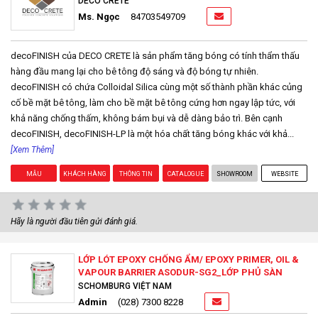
DECO CRETE
Ms. Ngọc
84703549709
decoFINISH của DECO CRETE là sản phẩm tăng bóng có tính thẩm thấu
hàng đầu mang lại cho bê tông độ sáng và độ bóng tự nhiên.
decoFINISH có chứa Colloidal Silica cùng một số thành phần khác củng
cố bề mặt bê tông, làm cho bề mặt bê tông cứng hơn ngay lập tức, với
khả năng chống thấm, không bám bụi và dễ dàng bảo trì. Bên cạnh
decoFINISH, decoFINISH-LP là một hóa chất tăng bóng khác với khả...
[Xem Thêm]
MẪU
KHÁCH HÀNG
THÔNG TIN
CATALOGUE
SHOWROOM
WEBSITE
Hãy là người đầu tiên gửi đánh giá.
LỚP LÓT EPOXY CHỐNG ẨM/ EPOXY PRIMER, OIL &
VAPOUR BARRIER ASODUR-SG2_LỚP PHỦ SÀN
SCHOMBURG VIỆT NAM
Admin
(028) 7300 8228