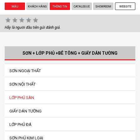
MẪU
KHÁCH HÀNG
THÔNG TIN
CATALOGUE
SHOWROOM
WEBSITE
Hãy là người đầu tiên gửi đánh giá.
SƠN + LỚP PHỦ +BÊ TÔNG + GIẤY DÁN TƯỜNG
SƠN NGOẠI THẤT
SƠN NỘI THẤT
LỚP PHỦ SÀN
GIẤY DÁN TƯỜNG
LỚP PHỦ ĐÁ
SƠN PHỦ KIM LOẠI