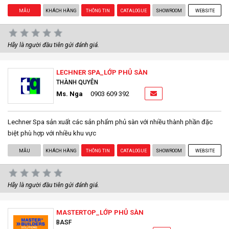
MẪU
KHÁCH HÀNG
THÔNG TIN
CATALOGUE
SHOWROOM
WEBSITE
Hãy là người đầu tiên gửi đánh giá.
LECHNER SPA_LỚP PHỦ SÀN
THÀNH QUYÊN
Ms. Nga
0903 609 392
Lechner Spa sản xuất các sản phẩm phủ sàn với nhiều thành phần đặc
biệt phù hợp với nhiều khu vực
MẪU
KHÁCH HÀNG
THÔNG TIN
CATALOGUE
SHOWROOM
WEBSITE
Hãy là người đầu tiên gửi đánh giá.
MASTERTOP_LỚP PHỦ SÀN
BASF