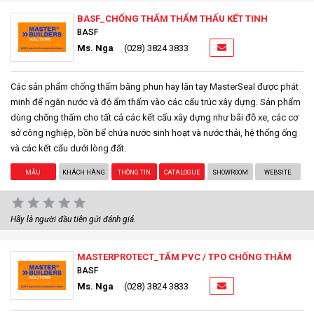
BASF_CHỐNG THẤM THẨM THẤU KẾT TINH
BASF
Ms. Nga
(028) 3824 3833
Các sản phẩm chống thấm bằng phun hay lăn tay MasterSeal được phát
minh để ngăn nước và độ ẩm thấm vào các cấu trúc xây dựng. Sản phẩm
dùng chống thấm cho tất cả các kết cấu xây dựng như bãi đỗ xe, các cơ
sở công nghiệp, bồn bể chứa nước sinh hoạt và nước thải, hệ thống ống
và các kết cấu dưới lòng đất.
MẪU
KHÁCH HÀNG
THÔNG TIN
CATALOGUE
SHOWROOM
WEBSITE
Hãy là người đầu tiên gửi đánh giá.
MASTERPROTECT_TẤM PVC / TPO CHỐNG THẤM
BASF
Ms. Nga
(028) 3824 3833