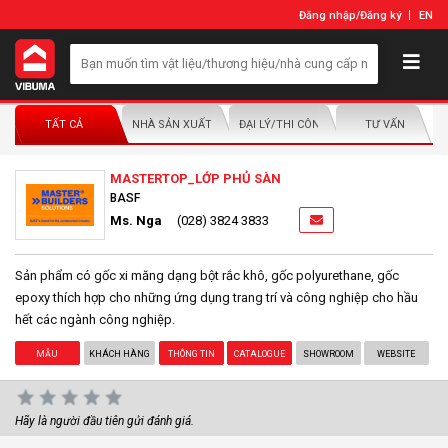
Đăng nhập
/
Đăng ký
EN
TẤT CẢ
NHÀ SẢN XUẤT/NHÀ PHÂN PHỐI
ĐẠI LÝ/THI CÔNG LẮP ĐẶT
TƯ VẤN
MASTERTOP_LỚP PHỦ SÀN
BASF
Ms. Nga
(028) 3824 3833
Sản phẩm có gốc xi măng dạng bột rắc khô, gốc polyurethane, gốc
epoxy thích hợp cho những ứng dụng trang trí và công nghiệp cho hầu
hết các ngành công nghiệp.
MẪU
KHÁCH HÀNG
THÔNG TIN
CATALOGUE
SHOWROOM
WEBSITE
Hãy là người đầu tiên gửi đánh giá.