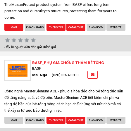
The MasterProtect product system from BASF offers long-term
protection and durability to structures, protecting them for years to
come.
MẪU
KHÁCH HÀNG
THÔNG TIN
CATALOGUE
SHOWROOM
WEBSITE
Hãy là người đầu tiên gửi đánh giá.
BASF_PHỤ GIA CHỐNG THẤM BÊ TÔNG
BASF
Ms. Nga
(028) 3824 3833
Công nghệ MasterGlenium ACE - phụ gia hóa dẻo cho bê tông đúc sẵn
để tăng năng suất và độ bền. MasterGlenium ACE tiết kiệm chi phí và
tăng độ bền của bê-tông bằng cách hạn chế những vết nứt nhỏ mà có
thể xảy ra từ việc bảo dưỡng nhiệt.
MẪU
KHÁCH HÀNG
THÔNG TIN
CATALOGUE
SHOWROOM
WEBSITE