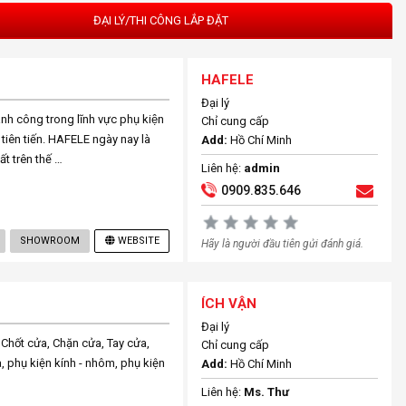
ĐẠI LÝ/THI CÔNG LẮP ĐẶT
HAFELE
Đại lý
̀nh công trong lĩnh vực phụ kiện
Chỉ cung cấp
ử tiên tiến. HAFELE ngày nay là
Add:
Hồ Chí Minh
́t trên thế …
Liên hệ:
admin
0909.835.646
SHOWROOM
WEBSITE
Hãy là người đầu tiên gửi đánh giá.
ÍCH VẬN
Đại lý
 Chốt cửa, Chặn cửa, Tay cửa,
Chỉ cung cấp
, phụ kiện kính - nhôm, phụ kiện
Add:
Hồ Chí Minh
Liên hệ:
Ms. Thư