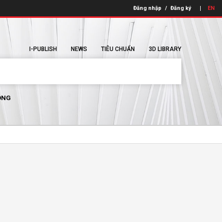
Đăng nhập
/
Đăng ký
EN
I-PUBLISH
NEWS
TIÊU CHUẨN
3D LIBRARY
ÔNG