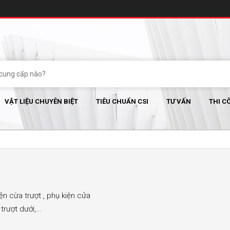
VẬT LIỆU CHUYÊN BIỆT
TIÊU CHUẨN CSI
TƯ VẤN
THI C
ện cừa trượt , phụ kiện cửa
rượt dưới,...