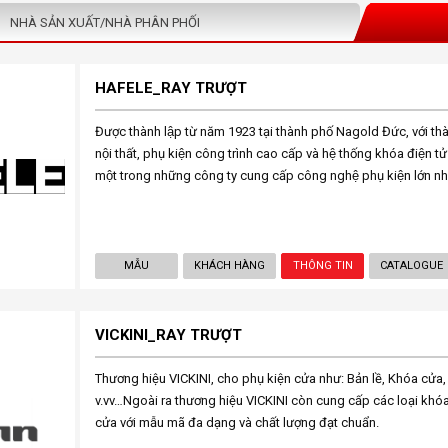
NHÀ SẢN XUẤT/NHÀ PHÂN PHỐI
HAFELE_RAY TRƯỢT
Được thành lập từ năm 1923 tại thành phố Nagold Đức, với tha
nội thất, phụ kiện công trình cao cấp và hệ thống khóa điện t
một trong những công ty cung cấp công nghệ phụ kiện lớn nhâ
MẪU
KHÁCH HÀNG
THÔNG TIN
CATALOGUE
VICKINI_RAY TRƯỢT
Thương hiệu VICKINI, cho phụ kiện cửa như: Bản lề, Khóa cửa,
v.vv…Ngoài ra thương hiệu VICKINI còn cung cấp các loại khóa
cửa với mẫu mã đa dạng và chất lượng đạt chuẩn.