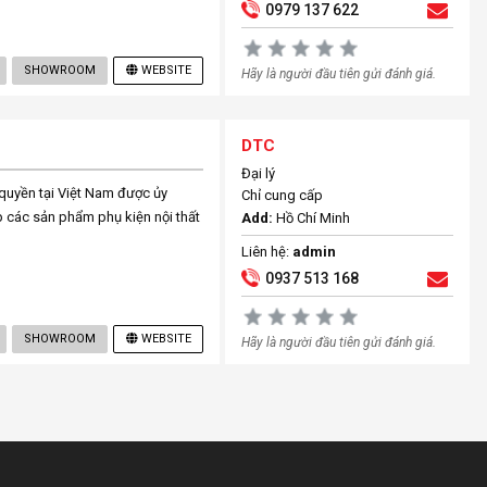
0979 137 622
SHOWROOM
WEBSITE
Hãy là người đầu tiên gửi đánh giá.
DTC
Đại lý
yền tại Việt Nam được ủy
Chỉ cung cấp
 các sản phẩm phụ kiện nội thất
Add:
Hồ Chí Minh
Liên hệ:
admin
0937 513 168
SHOWROOM
WEBSITE
Hãy là người đầu tiên gửi đánh giá.