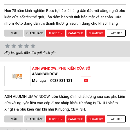
Hơn 75 năm kinh nghiệm Roto tự hào là hãng dẫn đầu với công nghệ phụ
kiện cửa sổ trên thế giới,luôn đảm bảo tốt tính bảo mật và an toàn. Cửa
nhôm Roto đang dần trở thành thương hiệu tin dùng cho khách hàng
MẪU
KHÁCH HÀNG
THÔNG TIN
CATALOGUE
SHOWROOM
WEBSITE
Hãy là người đầu tiên gửi đánh giá.
ASN WINDOW_PHỤ KIỆN CỬA SỔ
ASIAN WINDOW
Ms. Lụa
0938 831 131
ASN ALUMINIUM WINDOW luôn khẳng định chất lượng của các phụ kiện
cửa với nguyên liệu cao cấp được nhập khẩu từ công ty TNHH Nhôm
Xingfa & phụ kiên Kim khí như KinLong, CBM, 3H.
MẪU
KHÁCH HÀNG
THÔNG TIN
CATALOGUE
SHOWROOM
WEBSITE