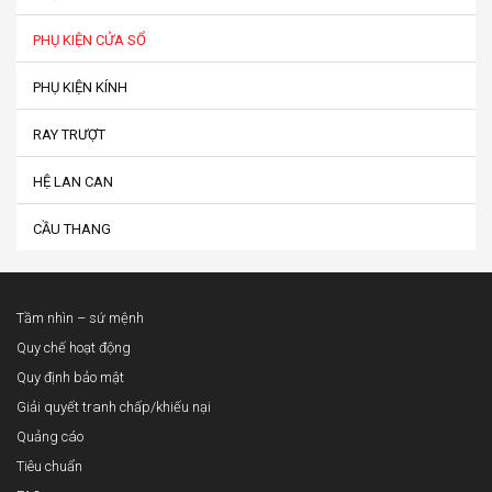
PHỤ KIỆN CỬA SỔ
PHỤ KIỆN KÍNH
RAY TRƯỢT
HỆ LAN CAN
CẦU THANG
Tầm nhìn – sứ mệnh
Quy chế hoạt động
Quy định bảo mật
Giải quyết tranh chấp/khiếu nại
Quảng cáo
Tiêu chuẩn