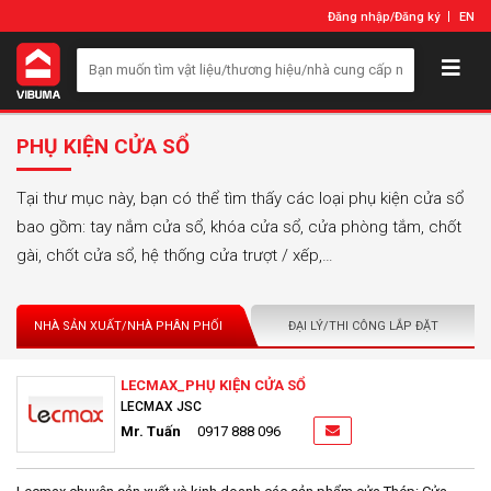
Đăng nhập
/
Đăng ký
EN
PHỤ KIỆN CỬA SỔ
Tại thư mục này, bạn có thể tìm thấy các loại phụ kiện cửa sổ
bao gồm: tay nắm cửa sổ, khóa cửa sổ, cửa phòng tắm, chốt
gài, chốt cửa sổ, hệ thống cửa trượt / xếp,…
NHÀ SẢN XUẤT/NHÀ PHÂN PHỐI
ĐẠI LÝ/THI CÔNG LẮP ĐẶT
LECMAX_PHỤ KIỆN CỬA SỔ
LECMAX JSC
Mr. Tuấn
0917 888 096