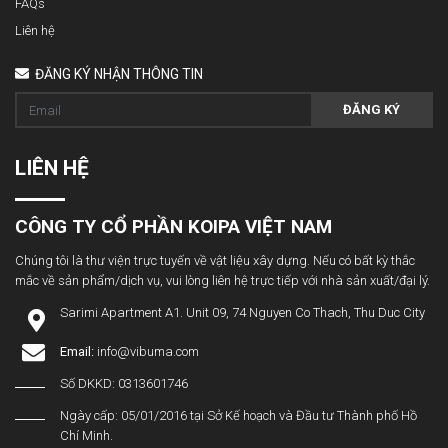
FAQs
Liên hệ
ĐĂNG KÝ NHẬN THÔNG TIN
ĐĂNG KÝ
LIÊN HỆ
CÔNG TY CỔ PHẦN KOIPA VIỆT NAM
Chúng tôi là thư viện trực tuyến về vật liệu xây dựng. Nếu có bất kỳ thắc
mắc về sản phẩm/dịch vụ, vui lòng liên hệ trực tiếp với nhà sản xuất/đại lý.
Sarimi Apartment A1. Unit 09, 74 Nguyen Co Thach, Thu Duc City
Email:
info@vibuma.com
Số DKKD: 0313601746
Ngày cấp: 05/01/2016 tại Sở Kế hoạch và Đầu tư Thành phố Hồ
Chí Minh.