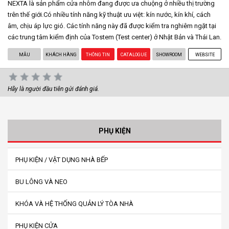
NEXTA là sản phẩm cửa nhôm đang được ưa chuộng ở nhiều thị trường
trên thế giới.Có nhiều tính năng kỹ thuật ưu việt: kín nước, kín khí, cách
âm, chịu áp lực gió. Các tính năng này đã được kiểm tra nghiêm ngặt tại
các trung tâm kiểm định của Tostem (Test center) ở Nhật Bản và Thái Lan.
MẪU
KHÁCH HÀNG
THÔNG TIN
CATALOGUE
SHOWROOM
WEBSITE
Hãy là người đầu tiên gửi đánh giá.
PHỤ KIỆN
PHỤ KIỆN / VẬT DỤNG NHÀ BẾP
BU LÔNG VÀ NEO
KHÓA VÀ HỆ THỐNG QUẢN LÝ TÒA NHÀ
PHỤ KIỆN CỬA