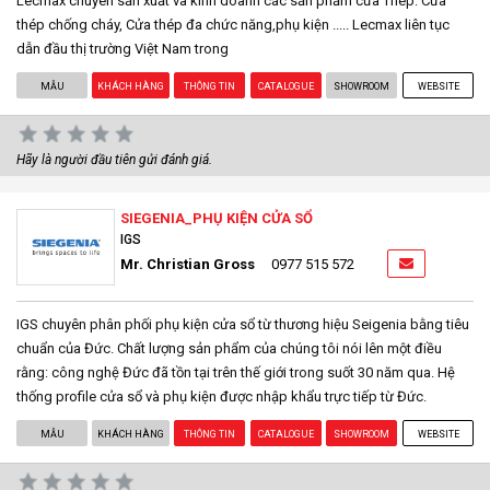
Lecmax chuyên sản xuất và kinh doanh các sản phẩm cửa Thép: Cửa
thép chống cháy, Cửa thép đa chức năng,phụ kiện ..... Lecmax liên tục
dẫn đầu thị trường Việt Nam trong
MẪU
KHÁCH HÀNG
THÔNG TIN
CATALOGUE
SHOWROOM
WEBSITE
Hãy là người đầu tiên gửi đánh giá.
SIEGENIA_PHỤ KIỆN CỬA SỔ
IGS
Mr. Christian Gross
0977 515 572
IGS chuyên phân phối phụ kiện cửa sổ từ thương hiệu Seigenia bằng tiêu
chuẩn của Đức. Chất lượng sản phẩm của chúng tôi nói lên một điều
rằng: công nghệ Đức đã tồn tại trên thế giới trong suốt 30 năm qua. Hệ
thống profile cửa sổ và phụ kiện được nhập khẩu trực tiếp từ Đức.
MẪU
KHÁCH HÀNG
THÔNG TIN
CATALOGUE
SHOWROOM
WEBSITE