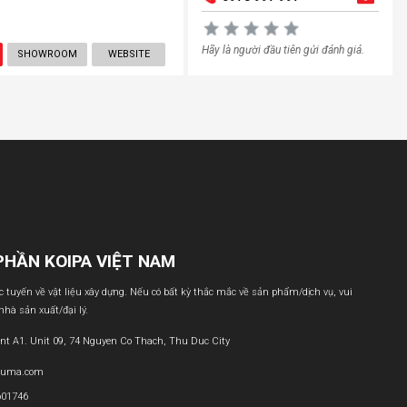
Hãy là người đầu tiên gửi đánh giá.
SHOWROOM
WEBSITE
PHẦN KOIPA VIỆT NAM
ực tuyến về vật liệu xây dựng. Nếu có bất kỳ thắc mắc về sản phẩm/dịch vụ, vui
 nhà sản xuất/đại lý.
nt A1. Unit 09, 74 Nguyen Co Thach, Thu Duc City
buma.com
601746