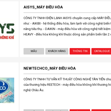
AISYS_MÁY ĐIỀU HÒA
CÔNG TY TNHH ĐIỆN LẠNH AISYS chuyên cung cấp MÁY ĐIỀU 
như: - AIKIBI - hệ thống điều hòa, làm lạnh với công nghệ biến
năng tiêu thụ. - DAIKIN - máy điều hòa với công nghệ tiết kiệ
HEAVY - điều hòa không khí thuộc dòng sản phẩm biến tần 2 c
MẪU
KHÁCH HÀNG
THÔNG TIN
CATALOGUE
NEWTECHCO_MÁY ĐIỀU HÒA
CÔNG TY TNHH TƯ VẤN KỸ THUẬT CÔNG NGHỆ TÂN TIẾN chu
của thương hiệu REETECH - máy điều hòa không khí thương h
nghệ Châu Âu.