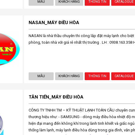
MẪU
KHÁCH HÀNG
THÔNG TIN
CATALOGUE
NASAN_MÁY ĐIỀU HÒA
NASAN là nhà thầu chuyên thi công lắp đặt máy lạnh cho biệt
phòng, toàn nhà với giá rẻ nhất thị trường . LH : 0938.163.358 
MẪU
KHÁCH HÀNG
THÔNG TIN
CATALOGUE
TÂN TIẾN_MÁY ĐIỀU HÒA
CÔNG TY TNHH TM – KỸ THUẬT LẠNH TOÀN CẦU chuyên cung
thương hiệu như: - SAMSUNG - dòng máy điều hòa nhiệt độ m
hiện đại mang đến không khí trong lành tinh khiết và giấc ngủ
thống làm lạnh, máy lạnh điều hòa dùng trong gia đình, văn 