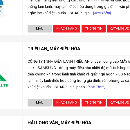
hiện đại mang đến không khí trong lành tinh khiết và giấc ngủ
thống làm lạnh, máy lạnh điều hòa dùng trong gia đình, văn 
nghệ lọc khí diệt khuẩn. - SHARP - giải...
[Xem Thêm]
MẪU
KHÁCH HÀNG
THÔNG TIN
CATALOGUE
TRIỀU AN_MÁY ĐIỀU HÒA
CÔNG TY TNHH ĐIỆN LẠNH TRIỀU AN chuyên cung cấp MÁY ĐI
như: - SAMSUNG - dòng máy điều hòa nhiệt độ mới tích hợp 
đến không khí trong lành tinh khiết và giấc ngủ ngon. - LG Ne
lạnh, máy lạnh điều hòa dùng trong gia đình, văn phòng và c
khí diệt khuẩn. - SHARP - giải pháp...
[Xem Thêm]
MẪU
KHÁCH HÀNG
THÔNG TIN
CATALOGUE
HẢI LONG VÂN_MÁY ĐIỀU HÒA