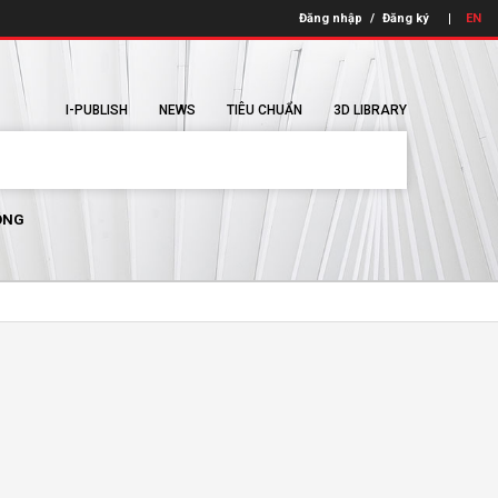
Đăng nhập
/
Đăng ký
EN
I-PUBLISH
NEWS
TIÊU CHUẨN
3D LIBRARY
ÔNG