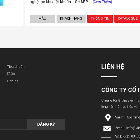
nghệ lọc khí diệt khuẩn. - SHARP -...
[Xem Thêm]
MẪU
KHÁCH HÀNG
THÔNG TIN
CATALOGUE
LIÊN HỆ
Tiêu chuẩn
FAQs
Liên hệ
CÔNG TY CỔ 
Chúng tôi là thư viện tr
lòng liên hệ trực tiếp với
Sarimi Apartme
ĐĂNG KÝ
Email:
info@vi
Số DKKD: 0313