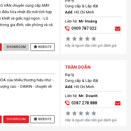
Đại lý
NG VÂN chuyên cung cấp MÁY
Cung cấp & Lắp đặt
điều hòa nhiệt độ mới tích hợp
Add:
Hồ Chí Minh
khiết và giấc ngủ ngon. - LG
Liên hệ:
Mr Hoàng
trong gia đình, văn phòng và cả
0909 787 022
Hãy là người đầu tiên gửi đánh giá.
SHOWROOM
WEBSITE
TRẦN DOÃN
Đại lý
 của nhiều thương hiệu như: -
Cung cấp & Lắp đặt
ượng cao. - DAIKIN - chuyên về
Add:
Hồ Chí Minh
Liên hệ:
Mr. Doanh
0387.278.888
SHOWROOM
WEBSITE
Hãy là người đầu tiên gửi đánh giá.