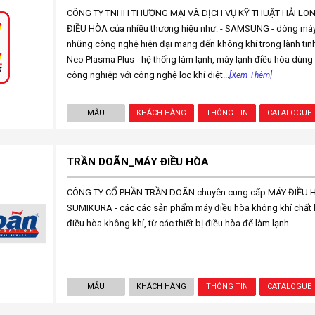
CÔNG TY TNHH THƯƠNG MẠI VÀ DỊCH VỤ KỸ THUẬT HẢI LO
ĐIỀU HÒA của nhiều thương hiệu như: - SAMSUNG - dòng máy 
những công nghệ hiện đại mang đến không khí trong lành tinh 
Neo Plasma Plus - hệ thống làm lạnh, máy lạnh điều hòa dùng 
công nghiệp với công nghệ lọc khí diệt...
[Xem Thêm]
MẪU
KHÁCH HÀNG
THÔNG TIN
CATALOGUE
TRẦN DOÃN_MÁY ĐIỀU HÒA
CÔNG TY CỔ PHẦN TRẦN DOÃN chuyên cung cấp MÁY ĐIỀU HÒA
SUMIKURA - các các sản phẩm máy điều hòa không khí chất l
điều hòa không khí, từ các thiết bị điều hòa để làm lạnh.
MẪU
KHÁCH HÀNG
THÔNG TIN
CATALOGUE