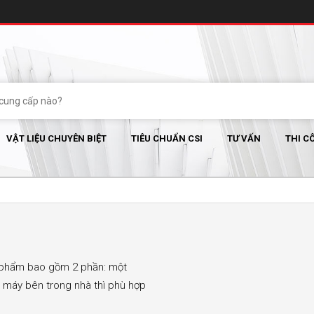
VẬT LIỆU CHUYÊN BIỆT
TIÊU CHUẨN CSI
TƯ VẤN
THI C
n phẩm bao gồm 2 phần: một
ị máy bên trong nhà thì phù hợp