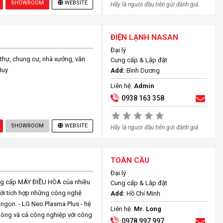
SHOWROOM
WEBSITE
Hãy là người đầu tiên gửi đánh giá.
ĐIỆN LẠNH NASAN
Đại lý
 thự, chung cư, nhà xưởng, văn
Cung cấp & Lắp đặt
Huy
Add:
Bình Dương
Liên hệ:
Admin
0938 163 358
SHOWROOM
WEBSITE
Hãy là người đầu tiên gửi đánh giá.
TOÀN CẦU
Đại lý
 cấp MÁY ĐIỀU HÒA của nhiều
Cung cấp & Lắp đặt
ới tích hợp những công nghệ
Add:
Hồ Chí Minh
 ngon. - LG Neo Plasma Plus - hệ
Liên hệ:
Mr. Long
phòng và cả công nghiệp với công
0978 997 997