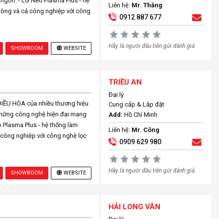
 ngon. - LG Neo Plasma Plus - hệ
Liên hệ:
Mr. Thắng
phòng và cả công nghiệp với công
0912 887 677
Hãy là người đầu tiên gửi đánh giá.
SHOWROOM
WEBSITE
TRIỀU AN
Đại lý
ỀU HÒA của nhiều thương hiệu
Cung cấp & Lắp đặt
những công nghệ hiện đại mang
Add:
Hồ Chí Minh
o Plasma Plus - hệ thống làm
Liên hệ:
Mr. Công
ả công nghiệp với công nghệ lọc
0909 629 980
Hãy là người đầu tiên gửi đánh giá.
SHOWROOM
WEBSITE
HẢI LONG VÂN