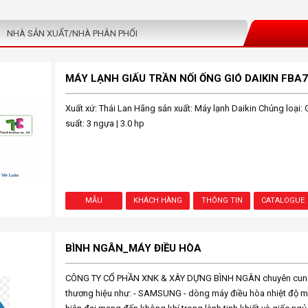
NHÀ SẢN XUẤT/NHÀ PHÂN PHỐI
Xuất xứ: Thái Lan Hãng sản xuất: Máy lạnh Daikin Chủng loại: 
suất: 3 ngựa | 3.0 hp
MẪU
KHÁCH HÀNG
THÔNG TIN
CATALOGUE
BÌNH NGÂN_MÁY ĐIỀU HÒA
CÔNG TY CỔ PHẦN XNK & XÂY DỰNG BÌNH NGÂN chuyên cung
thương hiệu như: - SAMSUNG - dòng máy điều hòa nhiệt độ m