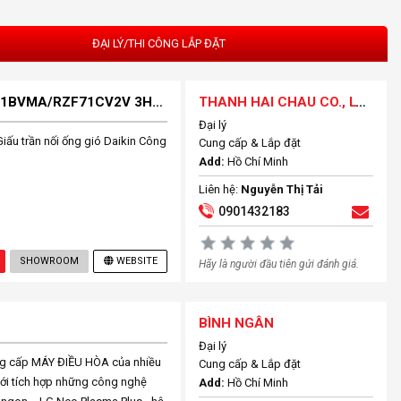
ĐẠI LÝ/THI CÔNG LẮP ĐẶT
MÁY LẠNH GIẤU TRẦN NỐI ỐNG GIÓ DAIKIN FBA71BVMA/RZF71CV2V 3HP INVERTER GAS R-32_MÁY ĐIỀU HÒA
THANH HAI CHAU CO., LTD
Đại lý
Giấu trần nối ống gió Daikin Công
Cung cấp & Lắp đặt
Add:
Hồ Chí Minh
Liên hệ:
Nguyễn Thị Tải
0901432183
SHOWROOM
WEBSITE
Hãy là người đầu tiên gửi đánh giá.
BÌNH NGÂN
Đại lý
 cấp MÁY ĐIỀU HÒA của nhiều
Cung cấp & Lắp đặt
ới tích hợp những công nghệ
Add:
Hồ Chí Minh