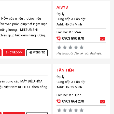
AISYS
Đại lý
HÒA của nhiều thương hiệu
Cung cấp & Lắp đặt
 tần toàn phần giúp tiết kiệm điện
Add:
Hồ Chí Minh
m năng lượng. - MITSUBISHI
Liên hệ:
Mr. Ven
hiều giúp tiết kiệm năng lượng.
0903 890 870
SHOWROOM
WEBSITE
Hãy là người đầu tiên gửi đánh giá.
TÂN TIẾN
Đại lý
yên cung cấp MÁY ĐIỀU HÒA
Cung cấp & Lắp đặt
iệu Việt Nam REETECH theo công
Add:
Hồ Chí Minh
Liên hệ:
Mr. Tịnh
0903 864 230