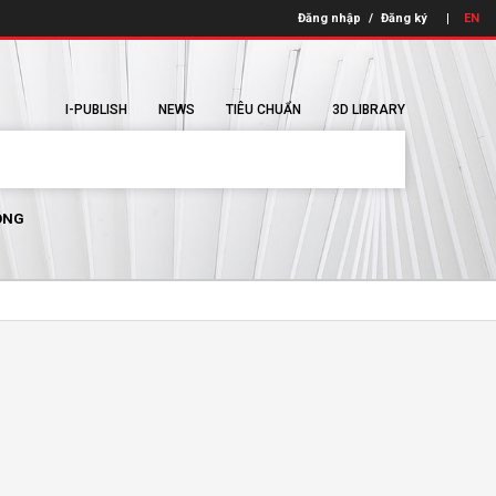
Đăng nhập
/
Đăng ký
EN
I-PUBLISH
NEWS
TIÊU CHUẨN
3D LIBRARY
ÔNG