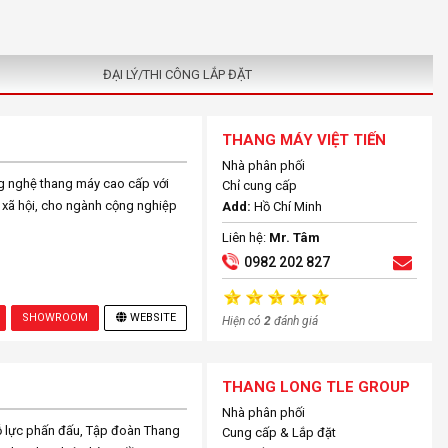
ĐẠI LÝ/THI CÔNG LẮP ĐẶT
THANG MÁY VIỆT TIẾN
Nhà phân phối
ng nghệ thang máy cao cấp với
Chỉ cung cấp
o xã hội, cho ngành cộng nghiệp
Add:
Hồ Chí Minh
Liên hệ:
Mr. Tâm
0982 202 827
SHOWROOM
WEBSITE
Hiện có
2
đánh giá
THANG LONG TLE GROUP
Nhà phân phối
ỗ lực phấn đấu, Tập đoàn Thang
Cung cấp & Lắp đặt