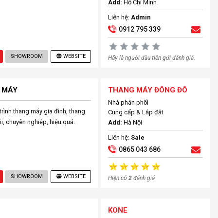
Add:
Hồ Chí Minh
Liên hệ:
Admin
0912 795 339
SHOWROOM
WEBSITE
Hãy là người đầu tiên gửi đánh giá.
 MÁY
THANG MÁY ĐÔNG ĐÔ
Nhà phân phối
rình thang máy gia đình, thang
Cung cấp & Lắp đặt
ói, chuyên nghiệp, hiệu quả.
Add:
Hà Nội
Liên hệ:
Sale
0865 043 686
SHOWROOM
WEBSITE
Hiện có
2
đánh giá
KONE