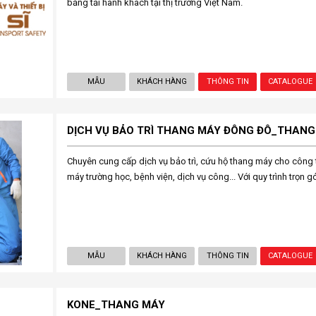
băng tải hành khách tại thị trường Việt Nam.
MẪU
KHÁCH HÀNG
THÔNG TIN
CATALOGUE
DỊCH VỤ BẢO TRÌ THANG MÁY ĐÔNG ĐÔ_THANG
Chuyên cung cấp dịch vụ bảo trì, cứu hộ thang máy cho công t
máy trường học, bệnh viện, dịch vụ công... Với quy trình trọn g
MẪU
KHÁCH HÀNG
THÔNG TIN
CATALOGUE
KONE_THANG MÁY