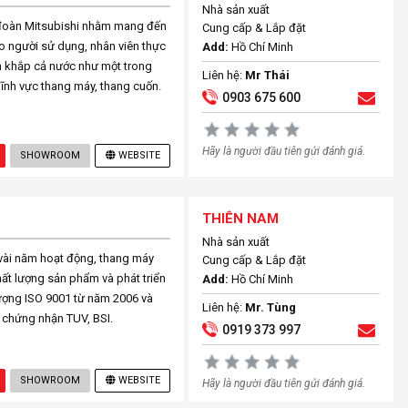
Nhà sản xuất
p đoàn Mitsubishi nhằm mang đến
Cung cấp & Lắp đặt
o người sử dụng, nhân viên thực
Add:
Hồ Chí Minh
n khắp cả nước như một trong
Liên hệ:
Mr Thái
lĩnh vực thang máy, thang cuốn.
0903 675 600
Hãy là người đầu tiên gửi đánh giá.
SHOWROOM
WEBSITE
THIÊN NAM
Nhà sản xuất
vài năm hoạt động, thang máy
Cung cấp & Lắp đặt
ất lượng sản phẩm và phát triển
Add:
Hồ Chí Minh
lượng ISO 9001 từ năm 2006 và
Liên hệ:
Mr. Tùng
 chứng nhận TUV, BSI.
0919 373 997
SHOWROOM
WEBSITE
Hãy là người đầu tiên gửi đánh giá.