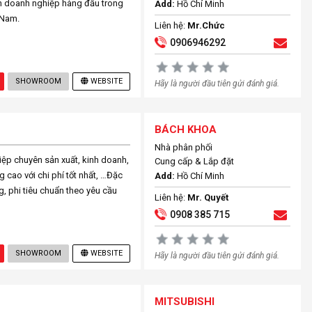
nh doanh nghiệp hàng đầu trong
Add:
Hồ Chí Minh
t Nam.
Liên hệ:
Mr.Chức
0906946292
SHOWROOM
WEBSITE
Hãy là người đầu tiên gửi đánh giá.
BÁCH KHOA
Nhà phân phối
ệp chuyên sản xuất, kinh doanh,
Cung cấp & Lắp đặt
 cao với chi phí tốt nhất, …Đặc
Add:
Hồ Chí Minh
g, phi tiêu chuẩn theo yêu cầu
Liên hệ:
Mr. Quyết
0908 385 715
SHOWROOM
WEBSITE
Hãy là người đầu tiên gửi đánh giá.
MITSUBISHI