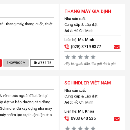
THANG MÁY GIA ĐỊNH
Nhà sản xuất
 trì…thang máy, thang cuốn, thiết
Cung cấp & Lắp đặt
Add:
Hồ Chí Minh
Liên hệ:
Mr. Minh
(028) 3719 8377
SHOWROOM
WEBSITE
Hãy là người đầu tiên gửi đánh giá.
SCHINDLER VIỆT NAM
Nhà sản xuất
 vốn nước ngoài đầu tiên tại
Cung cấp & Lắp đặt
lắp đặt và bảo dưỡng các dòng
Add:
Hồ Chí Minh
 Schindler đã xây dựng nhà máy
Liên hệ:
Mr. Khoa
máy nhằm tạo sự thuận tiện cho
0903 640 536