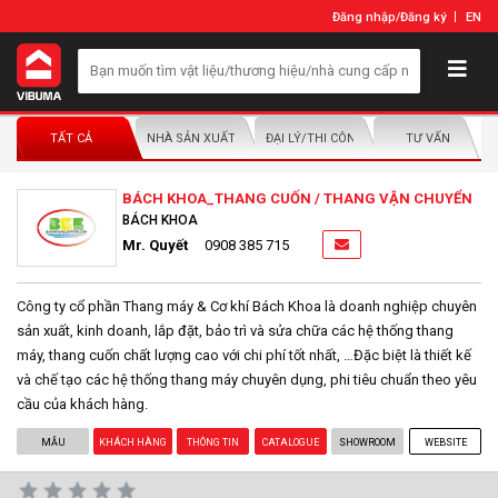
Đăng nhập
/
Đăng ký
EN
TẤT CẢ
NHÀ SẢN XUẤT/NHÀ PHÂN PHỐI
ĐẠI LÝ/THI CÔNG LẮP ĐẶT
TƯ VẤN
BÁCH KHOA_THANG CUỐN / THANG VẬN CHUYỂN
BÁCH KHOA
Mr. Quyết
0908 385 715
Công ty cổ phần Thang máy & Cơ khí Bách Khoa là doanh nghiệp chuyên
sản xuất, kinh doanh, lắp đặt, bảo trì và sửa chữa các hệ thống thang
máy, thang cuốn chất lượng cao với chi phí tốt nhất, …Đặc biệt là thiết kế
và chế tạo các hệ thống thang máy chuyên dụng, phi tiêu chuẩn theo yêu
cầu của khách hàng.
MẪU
KHÁCH HÀNG
THÔNG TIN
CATALOGUE
SHOWROOM
WEBSITE