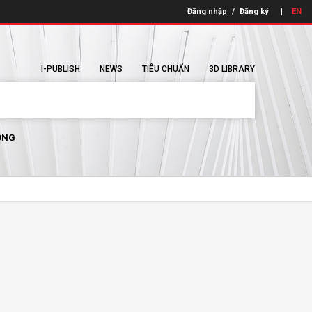
Đăng nhập
/
Đăng ký
EN
I-PUBLISH
NEWS
TIÊU CHUẨN
3D LIBRARY
ÔNG