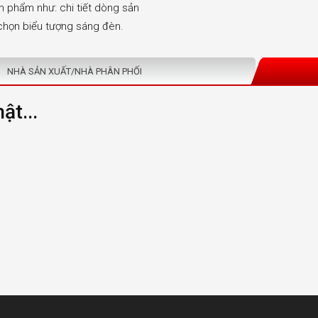
n phẩm như: chi tiết dòng sản
k chọn biểu tượng sáng đèn.
NHÀ SẢN XUẤT/NHÀ PHÂN PHỐI
ật...