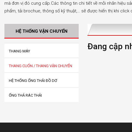
mà đơn vị đó cung cấp.Các thông tin chi tiết về mỗi nhãn hiệu sả
phẩm, tải brochue, thông số kỹ thuật,… sẽ được hiển thị khi clic
HỆ THỐNG VẬN CHUYỂN
Đang cập nh
THANG MÁY
THANG CUỐN / THANG VẬN CHUYỂN
HỆ THỐNG ỐNG THẢI ĐỒ DƠ
ỐNG THẢ RÁC THẢI