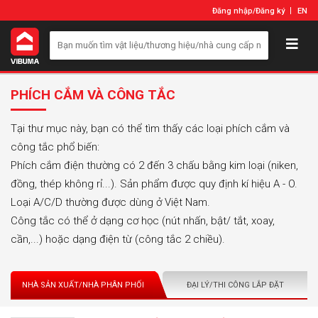
Đăng nhập
/
Đăng ký
EN
PHÍCH CẮM VÀ CÔNG TẮC
Tại thư mục này, bạn có thể tìm thấy các loại phích cắm và
công tắc phổ biến:
Phích cắm điện thường có 2 đến 3 chấu bằng kim loại (niken,
đồng, thép không rỉ...). Sản phẩm được quy định kí hiệu A - O.
Loại A/C/D thường được dùng ở Việt Nam.
Công tắc có thể ở dạng cơ học (nút nhấn, bật/ tắt, xoay,
cần,...) hoặc dạng điện từ (công tắc 2 chiều).
NHÀ SẢN XUẤT/NHÀ PHÂN PHỐI
ĐẠI LÝ/THI CÔNG LẮP ĐẶT