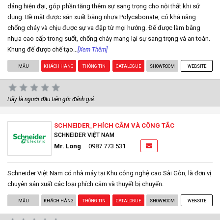
dáng hiện đại, góp phần tăng thêm sự sang trọng cho nội thất khi sử
dụng. Bề mặt được sản xuất bằng nhựa Polycabonate, có khả năng
chống cháy và chịu được sự va đập từ mọi hướng. Đế được làm bằng
nhựa cao cấp trong suốt, chống cháy mang lại sự sang trọng và an toàn.
Khung đế được chế tạo...
[Xem Thêm]
MẪU
KHÁCH HÀNG
THÔNG TIN
CATALOGUE
SHOWROOM
WEBSITE
Hãy là người đầu tiên gửi đánh giá.
SCHNEIDER_PHÍCH CẮM VÀ CÔNG TẮC
SCHNEIDER VIỆT NAM
Mr. Long
0987 773 531
Schneider Việt Nam có nhà máy tại Khu công nghệ cao Sài Gòn, là đơn vị
chuyên sản xuất các loại phích cắm và thuyết bị chuyển.
MẪU
KHÁCH HÀNG
THÔNG TIN
CATALOGUE
SHOWROOM
WEBSITE