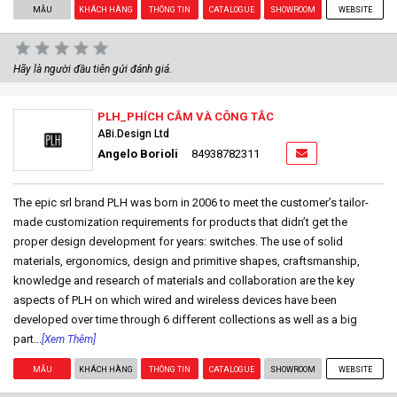
MẪU
KHÁCH HÀNG
THÔNG TIN
CATALOGUE
SHOWROOM
WEBSITE
Hãy là người đầu tiên gửi đánh giá.
PLH_PHÍCH CẮM VÀ CÔNG TẮC
ABi.Design Ltd
Angelo Borioli
84938782311
The epic srl brand PLH was born in 2006 to meet the customer’s tailor-
made customization requirements for products that didn’t get the
proper design development for years: switches. The use of solid
materials, ergonomics, design and primitive shapes, craftsmanship,
knowledge and research of materials and collaboration are the key
aspects of PLH on which wired and wireless devices have been
developed over time through 6 different collections as well as a big
part...
[Xem Thêm]
MẪU
KHÁCH HÀNG
THÔNG TIN
CATALOGUE
SHOWROOM
WEBSITE