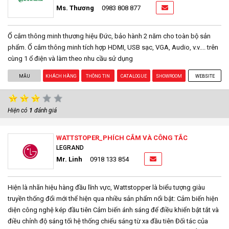
Ms. Thương
0983 808 877
Ổ cắm thông minh thương hiệu Đức, bảo hành 2 năm cho toàn bộ sản
phẩm. Ổ cắm thông minh tích hợp HDMI, USB sạc, VGA, Audio, v.v.... trên
cùng 1 ổ điện và làm theo nhu cầu sử dụng
MẪU
KHÁCH HÀNG
THÔNG TIN
CATALOGUE
SHOWROOM
WEBSITE
Hiện có
1
đánh giá
WATTSTOPER_PHÍCH CẮM VÀ CÔNG TẮC
LEGRAND
Mr. Linh
0918 133 854
Hiện là nhãn hiệu hàng đầu lĩnh vực, Wattstopper là biểu tượng giàu
truyền thống đổi mới thể hiện qua nhiều sản phẩm nổi bật: Cảm biến hiện
diện công nghệ kép đầu tiên Cảm biến ánh sáng để điều khiển bật tắt và
điều chỉnh độ sáng tối hệ thống chiếu sáng từ xa đầu tiên Đối tác của