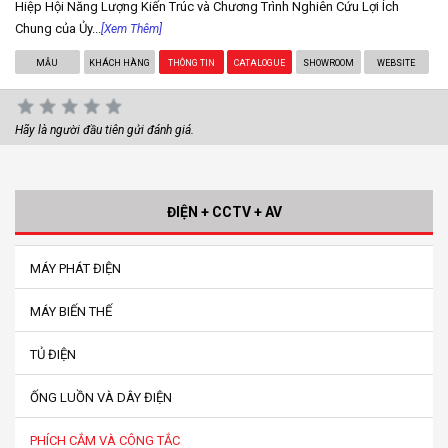
Hiệp Hội Năng Lượng Kiến Trúc và Chương Trình Nghiên Cứu Lợi Ích
Chung của Ủy...
[Xem Thêm]
MẪU
KHÁCH HÀNG
THÔNG TIN
CATALOGUE
SHOWROOM
WEBSITE
Hãy là người đầu tiên gửi đánh giá.
ĐIỆN + CCTV + AV
MÁY PHÁT ĐIỆN
MÁY BIẾN THẾ
TỦ ĐIỆN
ỐNG LUỒN VÀ DÂY ĐIỆN
PHÍCH CẮM VÀ CÔNG TẮC