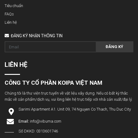
Tiêu chuẩn
FAQs
Liên hệ
ĐĂNG KÝ NHẬN THÔNG TIN
ĐĂNG KÝ
LIÊN HỆ
CÔNG TY CỔ PHẦN KOIPA VIỆT NAM
Chúng tôi là thư viện trực tuyến về vật liệu xây dựng. Nếu có bất kỳ thắc
mắc về sản phẩm/dịch vụ, vui lòng liên hệ trực tiếp với nhà sản xuất/đại lý.
Sarimi Apartment A1. Unit 09, 74 Nguyen Co Thach, Thu Duc City
Email:
info@vibuma.com
Số DKKD: 0313601746