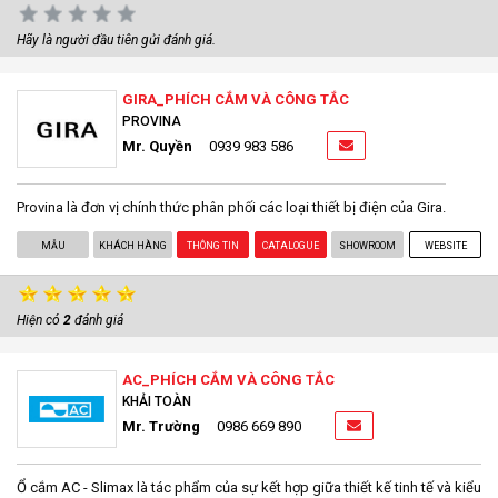
Hãy là người đầu tiên gửi đánh giá.
GIRA_PHÍCH CẮM VÀ CÔNG TẮC
PROVINA
Mr. Quyền
0939 983 586
Provina là đơn vị chính thức phân phối các loại thiết bị điện của Gira.
MẪU
KHÁCH HÀNG
THÔNG TIN
CATALOGUE
SHOWROOM
WEBSITE
Hiện có
2
đánh giá
AC_PHÍCH CẮM VÀ CÔNG TẮC
KHẢI TOÀN
Mr. Trường
0986 669 890
Ổ cắm AC - Slimax là tác phẩm của sự kết hợp giữa thiết kế tinh tế và kiểu