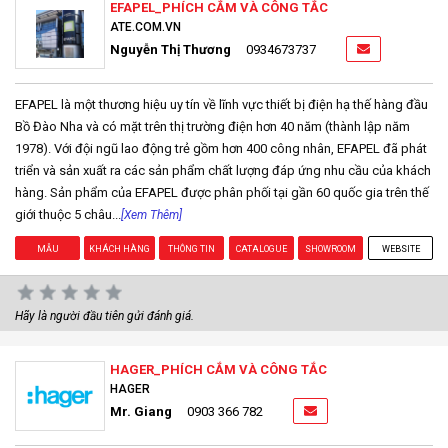
EFAPEL_PHÍCH CẮM VÀ CÔNG TẮC
ATE.COM.VN
Nguyễn Thị Thương
0934673737
EFAPEL là một thương hiệu uy tín về lĩnh vực thiết bị điện hạ thế hàng đầu
Bồ Đào Nha và có mặt trên thị trường điện hơn 40 năm (thành lập năm
1978). Với đội ngũ lao động trẻ gồm hơn 400 công nhân, EFAPEL đã phát
triển và sản xuất ra các sản phẩm chất lượng đáp ứng nhu cầu của khách
hàng. Sản phẩm của EFAPEL được phân phối tại gần 60 quốc gia trên thế
giới thuộc 5 châu...
[Xem Thêm]
MẪU
KHÁCH HÀNG
THÔNG TIN
CATALOGUE
SHOWROOM
WEBSITE
Hãy là người đầu tiên gửi đánh giá.
HAGER_PHÍCH CẮM VÀ CÔNG TẮC
HAGER
Mr. Giang
0903 366 782