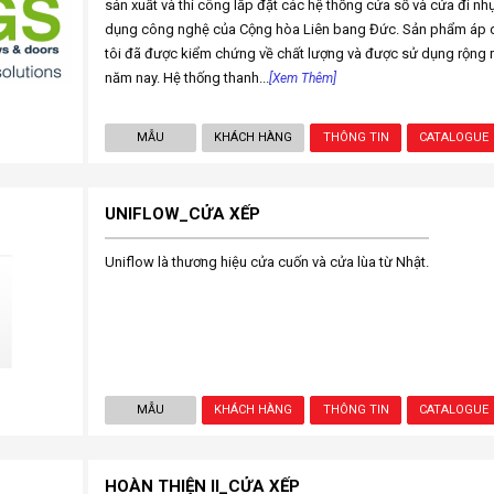
sản xuất và thi công lắp đặt các hệ thống cửa sổ và cửa đi nh
dụng công nghệ của Cộng hòa Liên bang Đức. Sản phẩm áp
tôi đã được kiểm chứng về chất lượng và được sử dụng rộng rãi
năm nay. Hệ thống thanh...
[Xem Thêm]
MẪU
KHÁCH HÀNG
THÔNG TIN
CATALOGUE
UNIFLOW_CỬA XẾP
Uniflow là thương hiệu cửa cuốn và cửa lùa từ Nhật.
MẪU
KHÁCH HÀNG
THÔNG TIN
CATALOGUE
HOÀN THIỆN II_CỬA XẾP