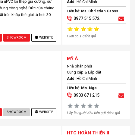
ựa uPVC lõi thép gia cường, sử
Add:
Hồ Chí Minh
 dụng công nghệ Đức của chúng
Liên hệ:
Mr. Christian Gross
 trên khắp thế giới từ hơn 30
0977 515 572
Hiện có
1
đánh giá
SHOWROOM
WEBSITE
MỸ Á
Nhà phân phối
Cung cấp & Lắp đặt
Add:
Hồ Chí Minh
Liên hệ:
Ms. Nga
0903 671 215
SHOWROOM
WEBSITE
Hãy là người đầu tiên gửi đánh giá.
HTC HOÀN THIỆN II