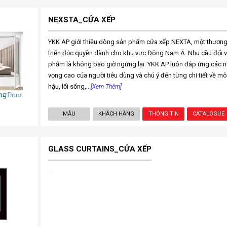
NEXSTA_CỬA XẾP
YKK AP giới thiệu dòng sản phẩm cửa xếp NEXTA, một thươn
triển độc quyền dành cho khu vực Đông Nam Á. Nhu cầu đối với
phẩm là không bao giờ ngừng lại. YKK AP luôn đáp ứng các n
vọng cao của người tiêu dùng và chú ý đến từng chi tiết về môi t
hậu, lối sống,...
[Xem Thêm]
MẪU
KHÁCH HÀNG
THÔNG TIN
CATALOGUE
GLASS CURTAINS_CỬA XẾP
.