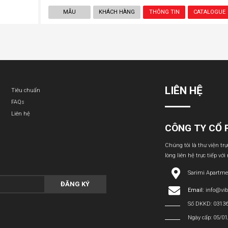
MẪU
KHÁCH HÀNG
THÔNG TIN
CATALOGUE
LIÊN HỆ
Tiêu chuẩn
FAQs
Liên hệ
CÔNG TY CỔ 
Chúng tôi là thư viện tr
lòng liên hệ trực tiếp với
Sarimi Apartme
ĐĂNG KÝ
Email:
info@vi
Số DKKD: 0313
Ngày cấp: 05/0