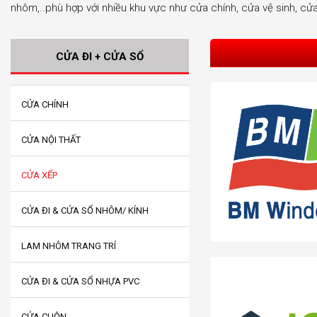
nhôm,..phù hợp với nhiều khu vực như cửa chính, cửa vệ sinh, cửa
CỬA ĐI + CỬA SỔ
CỬA CHÍNH
CỬA NỘI THẤT
CỬA XẾP
CỬA ĐI & CỬA SỔ NHÔM/ KÍNH
LAM NHÔM TRANG TRÍ
CỬA ĐI & CỬA SỔ NHỰA PVC
CỬA CUỘN