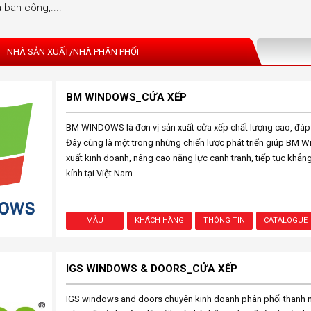
 ban công,....
NHÀ SẢN XUẤT/NHÀ PHÂN PHỐI
BM WINDOWS_CỬA XẾP
BM WINDOWS là đơn vị sản xuất cửa xếp chất lượng cao, đáp ứ
Đây cũng là một trong những chiến lược phát triển giúp BM
xuất kinh doanh, nâng cao năng lực cạnh tranh, tiếp tục khẳn
kính tại Việt Nam.
MẪU
KHÁCH HÀNG
THÔNG TIN
CATALOGUE
IGS WINDOWS & DOORS_CỬA XẾP
IGS windows and doors chuyên kinh doanh phân phối thanh n