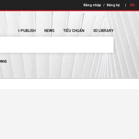
Đăng nhập
/
Đăng ký
EN
I-PUBLISH
NEWS
TIÊU CHUẨN
3D LIBRARY
ÔNG