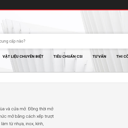
VẬT LIỆU CHUYÊN BIỆT
TIÊU CHUẨN CSI
TƯ VẤN
THI C
 lùa và cửa mở. Đồng thời mở
 thức mở bằng cách xếp trượt
àm từ nhựa, inox, kính,