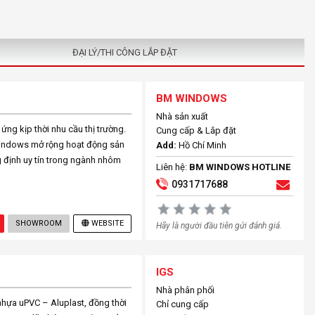
ĐẠI LÝ/THI CÔNG LẮP ĐẶT
BM WINDOWS
Nhà sản xuất
ng kịp thời nhu cầu thị trường.
Cung cấp & Lắp đặt
 Windows mở rộng hoạt động sản
Add:
Hồ Chí Minh
g định uy tín trong ngành nhôm
Liên hệ:
BM WINDOWS HOTLINE
0931717688
SHOWROOM
WEBSITE
Hãy là người đầu tiên gửi đánh giá.
IGS
Nhà phân phối
hựa uPVC – Aluplast, đồng thời
Chỉ cung cấp