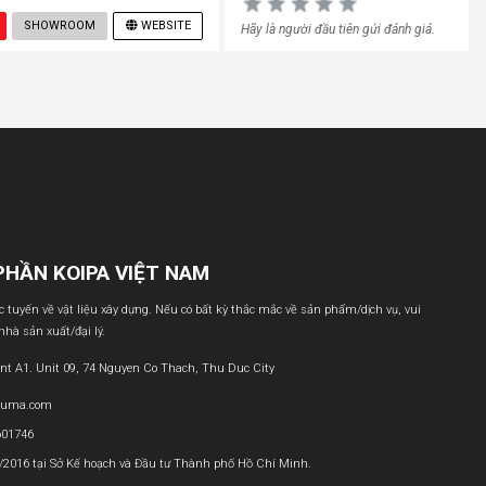
SHOWROOM
WEBSITE
Hãy là người đầu tiên gửi đánh giá.
PHẦN KOIPA VIỆT NAM
ực tuyến về vật liệu xây dựng. Nếu có bất kỳ thắc mắc về sản phẩm/dịch vụ, vui
 nhà sản xuất/đại lý.
nt A1. Unit 09, 74 Nguyen Co Thach, Thu Duc City
buma.com
601746
1/2016 tại Sở Kế hoạch và Đầu tư Thành phố Hồ Chí Minh.