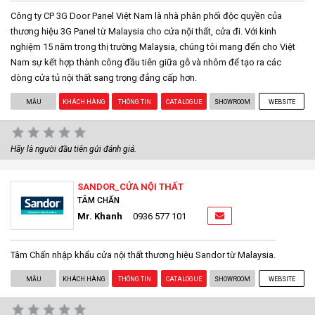
Công ty CP 3G Door Panel Việt Nam là nhà phân phối độc quyền của
thương hiệu 3G Panel từ Malaysia cho cửa nội thất, cửa đi. Với kinh
nghiệm 15 năm trong thị trường Malaysia, chúng tôi mang đến cho Việt
Nam sự kết hợp thành công đầu tiên giữa gỗ và nhôm để tạo ra các
dòng cửa tủ nội thất sang trọng đẳng cấp hơn.
MẪU
KHÁCH HÀNG
THÔNG TIN
CATALOGUE
SHOWROOM
WEBSITE
Hãy là người đầu tiên gửi đánh giá.
SANDOR_CỬA NỘI THẤT
TÂM CHẤN
Mr. Khanh
0936 577 101
Tâm Chấn nhập khẩu cửa nội thất thương hiệu Sandor từ Malaysia.
MẪU
KHÁCH HÀNG
THÔNG TIN
CATALOGUE
SHOWROOM
WEBSITE