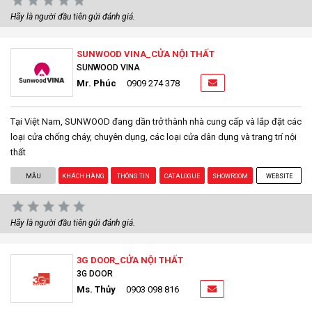
Hãy là người đầu tiên gửi đánh giá.
SUNWOOD VINA_CỬA NỘI THẤT
SUNWOOD VINA
Mr. Phúc
0909 274 378
Tại Việt Nam, SUNWOOD đang dần trở thành nhà cung cấp và lắp đặt các
loại cửa chống cháy, chuyên dụng, các loại cửa dân dụng và trang trí nội
thất
MẪU
KHÁCH HÀNG
THÔNG TIN
CATALOGUE
SHOWROOM
WEBSITE
Hãy là người đầu tiên gửi đánh giá.
3G DOOR_CỬA NỘI THẤT
3G DOOR
Ms. Thủy
0903 098 816