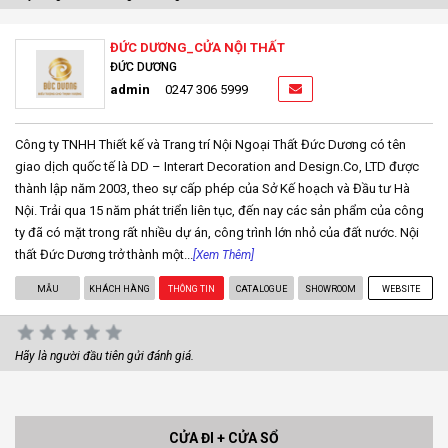
ĐỨC DƯƠNG_CỬA NỘI THẤT
ĐỨC DƯƠNG
admin
0247 306 5999
Công ty TNHH Thiết kế và Trang trí Nội Ngoại Thất Đức Dương có tên
giao dịch quốc tế là DD – Interart Decoration and Design.Co, LTD được
thành lập năm 2003, theo sự cấp phép của Sở Kế hoạch và Đầu tư Hà
Nội. Trải qua 15 năm phát triển liên tục, đến nay các sản phẩm của công
ty đã có mặt trong rất nhiều dự án, công trình lớn nhỏ của đất nước. Nội
thất Đức Dương trở thành một...
[Xem Thêm]
MẪU
KHÁCH HÀNG
THÔNG TIN
CATALOGUE
SHOWROOM
WEBSITE
Hãy là người đầu tiên gửi đánh giá.
CỬA ĐI + CỬA SỔ