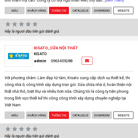
tính thẩm mỹ cao. Công ty có đội ngũ nhân viên, thợ sản...
[Xem Thêm]
MẪU
KHÁCH HÀNG
THÔNG TIN
CATALOGUE
SHOWROOM
WEBSITE
Hãy là người đầu tiên gửi đánh giá.
KISATO_CỬA NỘI THẤT
KISATO
admin
0963459288
Với phương châm: Làm đẹp từ tâm, Kisato cung cấp dịch vụ thiết kế, thi
công nhà ở, công trình xây dựng trọn gói. Sửa chữa nhà ở, hoàn thiện nội
thất nhà thô, biệt thự và nhiều hơn nữa. Chúng tôi là công ty tiên phong
trong lĩnh vực thiết kế thi công công trình xây dựng chuyên nghiệp tại
Việt Nam
MẪU
KHÁCH HÀNG
THÔNG TIN
CATALOGUE
SHOWROOM
WEBSITE
Hãy là người đầu tiên gửi đánh giá.