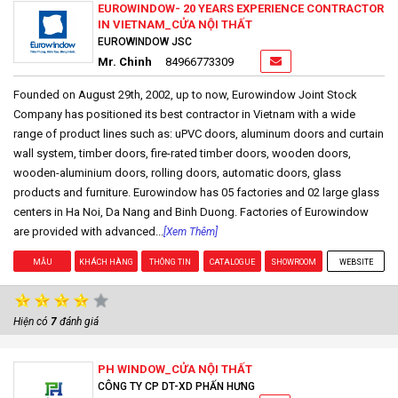
EUROWINDOW- 20 YEARS EXPERIENCE CONTRACTOR
IN VIETNAM_CỬA NỘI THẤT
EUROWINDOW JSC
Mr. Chinh
84966773309
Founded on August 29th, 2002, up to now, Eurowindow Joint Stock
Company has positioned its best contractor in Vietnam with a wide
range of product lines such as: uPVC doors, aluminum doors and curtain
wall system, timber doors, fire-rated timber doors, wooden doors,
wooden-aluminium doors, rolling doors, automatic doors, glass
products and furniture. Eurowindow has 05 factories and 02 large glass
centers in Ha Noi, Da Nang and Binh Duong. Factories of Eurowindow
are provided with advanced...
[Xem Thêm]
MẪU
KHÁCH HÀNG
THÔNG TIN
CATALOGUE
SHOWROOM
WEBSITE
Hiện có
7
đánh giá
PH WINDOW_CỬA NỘI THẤT
CÔNG TY CP DT-XD PHẤN HƯNG