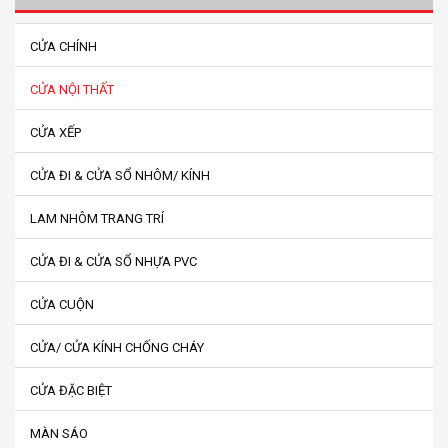
CỬA CHÍNH
CỬA NỘI THẤT
CỬA XẾP
CỬA ĐI & CỬA SỔ NHÔM/ KÍNH
LAM NHÔM TRANG TRÍ
CỬA ĐI & CỬA SỔ NHỰA PVC
CỬA CUỘN
CỬA/ CỬA KÍNH CHỐNG CHÁY
CỬA ĐẶC BIỆT
MÀN SÁO