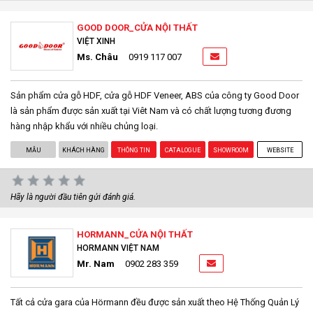
GOOD DOOR_CỬA NỘI THẤT
VIỆT XINH
Ms. Châu
0919 117 007
Sản phẩm cửa gỗ HDF, cửa gỗ HDF Veneer, ABS của công ty Good Door
là sản phẩm được sản xuất tại Viêt Nam và có chất lượng tương đương
hàng nhập khẩu với nhiều chủng loại.
MẪU
KHÁCH HÀNG
THÔNG TIN
CATALOGUE
SHOWROOM
WEBSITE
Hãy là người đầu tiên gửi đánh giá.
HORMANN_CỬA NỘI THẤT
HORMANN VIỆT NAM
Mr. Nam
0902 283 359
Tất cả cửa gara của Hörmann đều được sản xuất theo Hệ Thống Quản Lý