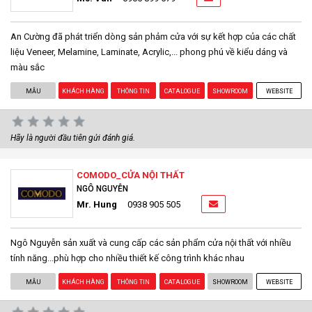
An Cường đã phát triển dòng sản phảm cửa với sự kết hợp của các chất
liệu Veneer, Melamine, Laminate, Acrylic,... phong phú về kiểu dáng và
màu sắc
MẪU
KHÁCH HÀNG
THÔNG TIN
CATALOGUE
SHOWROOM
WEBSITE
Hãy là người đầu tiên gửi đánh giá.
COMODO_CỬA NỘI THẤT
NGÔ NGUYỄN
Mr. Hung
0938 905 505
Ngô Nguyễn sản xuất và cung cấp các sản phẩm cửa nội thất với nhiều
tính năng...phù hợp cho nhiều thiết kế công trình khác nhau
MẪU
KHÁCH HÀNG
THÔNG TIN
CATALOGUE
SHOWROOM
WEBSITE