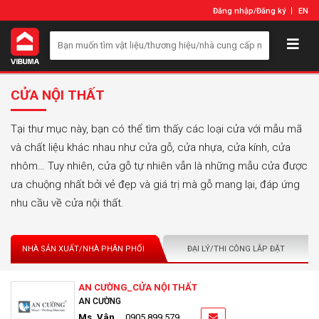
Đăng nhập
/
Đăng ký
EN
CỬA NỘI THẤT
Tại thư mục này, bạn có thể tìm thấy các loại cửa với mẫu mã
và chất liệu khác nhau như cửa gỗ, cửa nhựa, cửa kính, cửa
nhôm… Tuy nhiên, cửa gỗ tự nhiên vẫn là những mẫu cửa được
ưa chuộng nhất bởi vẻ đẹp và giá trị mà gỗ mang lại, đáp ứng
nhu cầu về cửa nội thất.
NHÀ SẢN XUẤT/NHÀ PHÂN PHỐI
ĐẠI LÝ/THI CÔNG LẮP ĐẶT
AN CƯỜNG_CỬA NỘI THẤT
AN CƯỜNG
Ms. Vân
0905 899 579