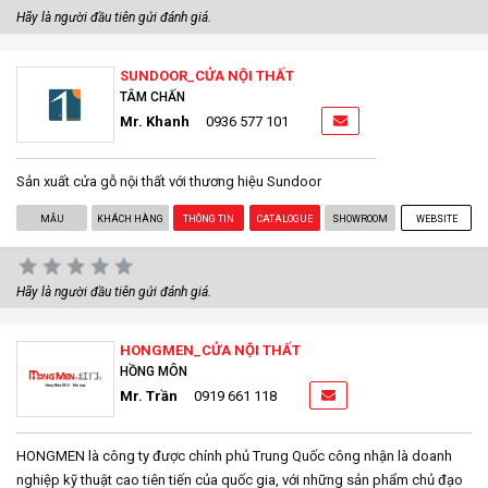
Hãy là người đầu tiên gửi đánh giá.
SUNDOOR_CỬA NỘI THẤT
TÂM CHẤN
Mr. Khanh
0936 577 101
Sản xuất cửa gỗ nội thất với thương hiệu Sundoor
MẪU
KHÁCH HÀNG
THÔNG TIN
CATALOGUE
SHOWROOM
WEBSITE
Hãy là người đầu tiên gửi đánh giá.
HONGMEN_CỬA NỘI THẤT
HỒNG MÔN
Mr. Trần
0919 661 118
HONGMEN là công ty được chính phủ Trung Quốc công nhận là doanh
nghiệp kỹ thuật cao tiên tiến của quốc gia, với những sản phẩm chủ đạo