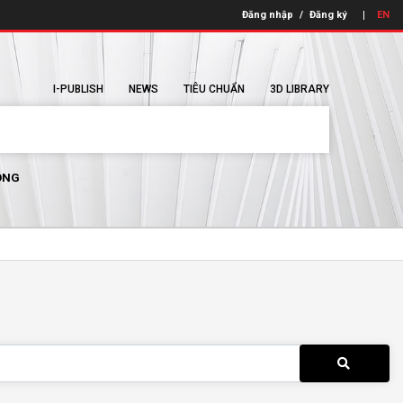
Đăng nhập
/
Đăng ký
EN
I-PUBLISH
NEWS
TIÊU CHUẨN
3D LIBRARY
ÔNG