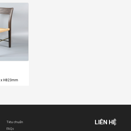
3 x H823mm
LIÊN HỆ
Tiêu chuẩn
FAQs