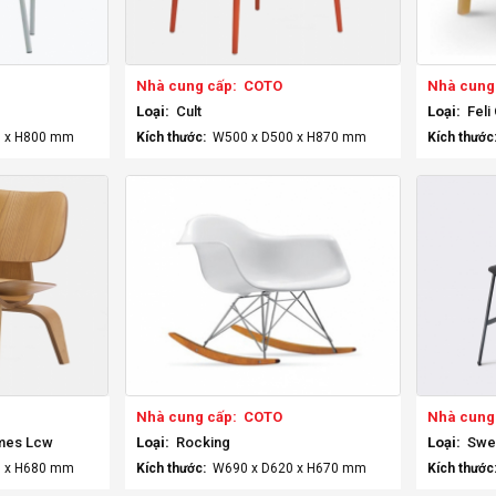
Nhà cung cấp:
COTO
Nhà cung
Loại:
Cult
Loại:
Feli
 x H800 mm
Kích thước:
W500 x D500 x H870 mm
Kích thước
Nhà cung cấp:
COTO
Nhà cung
ames Lcw
Loại:
Rocking
Loại:
Swel
 x H680 mm
Kích thước:
W690 x D620 x H670 mm
Kích thước