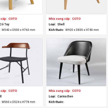
 cấp:
COTO
Nhà cung cấp:
COTO
 Có Tay
Loại:
Shell
:
W540 x D500 x H760 mm
Kích thước:
W920 x D830 x H740 mm
 cấp:
COTO
Nhà cung cấp:
COTO
l
Loại:
Carina Đen
:
W560 x D524 x H778 mm
Kích thước: