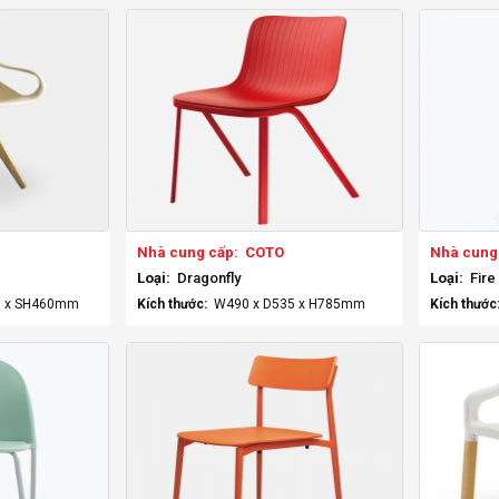
Nhà cung cấp:
COTO
Nhà cung
Loại:
Dragonfly
Loại:
Fire
0 x SH460mm
Kích thước:
W490 x D535 x H785mm
Kích thước