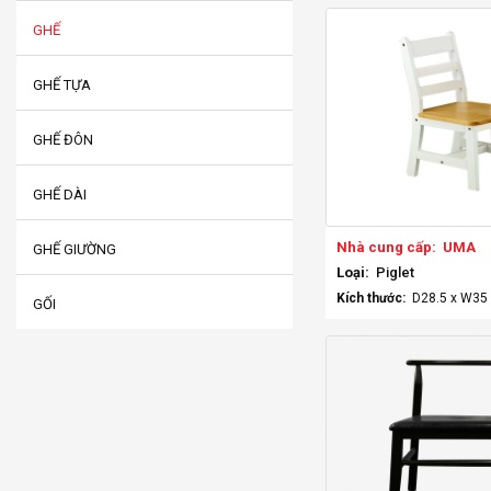
GHẾ
GHẾ TỰA
GHẾ ĐÔN
GHẾ DÀI
Nhà cung cấp:
UMA
GHẾ GIƯỜNG
Loại:
Piglet
Kích thước:
D28.5 x W35 
GỐI