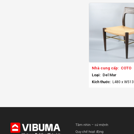
Nhà cung cấp:
COTO
Loại:
Del Mar
Kích thước:
L480 x W51
Tầm nhìn – sứ mệnh
Quy chế hoạt động