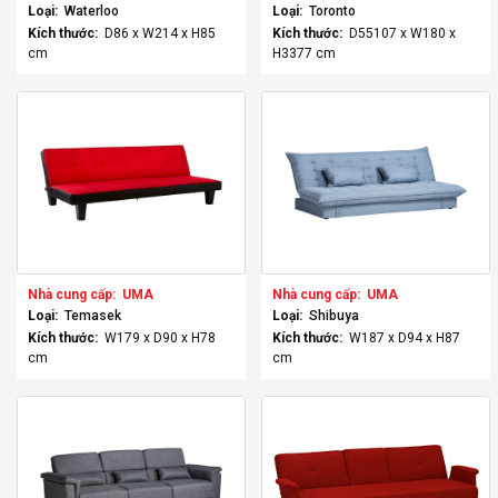
Loại:
Waterloo
Loại:
Toronto
Kích thước:
D86 x W214 x H85
Kích thước:
D55107 x W180 x
cm
H3377 cm
Nhà cung cấp:
UMA
Nhà cung cấp:
UMA
Loại:
Temasek
Loại:
Shibuya
Kích thước:
W179 x D90 x H78
Kích thước:
W187 x D94 x H87
cm
cm