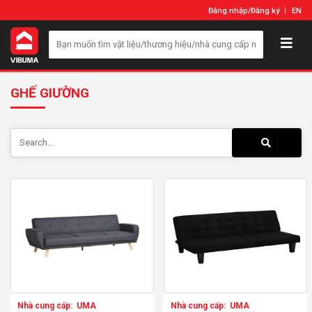
Đăng nhập
/
Đăng ký
EN
GHẾ GIƯỜNG
Nhà cung cấp:
UMA
Nhà cung cấp:
UMA