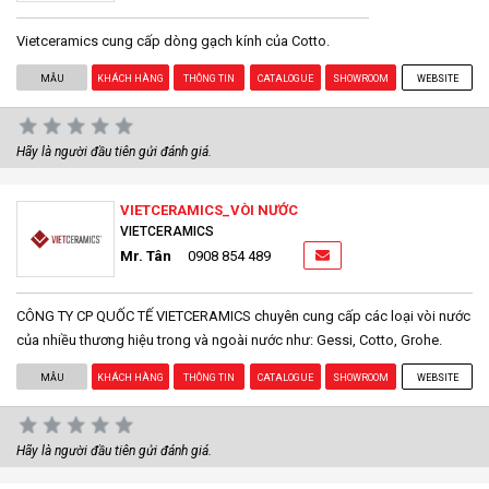
Vietceramics cung cấp dòng gạch kính của Cotto.
MẪU
KHÁCH HÀNG
THÔNG TIN
CATALOGUE
SHOWROOM
WEBSITE
Hãy là người đầu tiên gửi đánh giá.
VIETCERAMICS_VÒI NƯỚC
VIETCERAMICS
Mr. Tân
0908 854 489
CÔNG TY CP QUỐC TẾ VIETCERAMICS chuyên cung cấp các loại vòi nước
của nhiều thương hiệu trong và ngoài nước như: Gessi, Cotto, Grohe.
MẪU
KHÁCH HÀNG
THÔNG TIN
CATALOGUE
SHOWROOM
WEBSITE
Hãy là người đầu tiên gửi đánh giá.