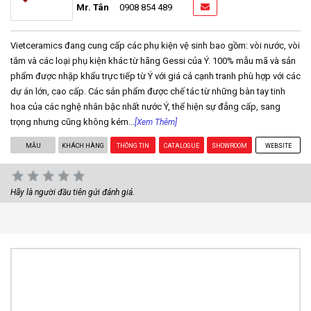
Mr. Tân
0908 854 489
Vietceramics đang cung cấp các phụ kiện vệ sinh bao gồm: vòi nước, vòi
tắm và các loại phụ kiện khác từ hãng Gessi của Ý. 100% mẫu mã và sản
phẩm được nhập khẩu trực tiếp từ Ý với giá cả cạnh tranh phù hợp với các
dự án lớn, cao cấp. Các sản phẩm được chế tác từ những bàn tay tinh
hoa của các nghệ nhân bậc nhất nước Ý, thể hiện sự đẳng cấp, sang
trọng nhưng cũng không kém...
[Xem Thêm]
MẪU
KHÁCH HÀNG
THÔNG TIN
CATALOGUE
SHOWROOM
WEBSITE
Hãy là người đầu tiên gửi đánh giá.