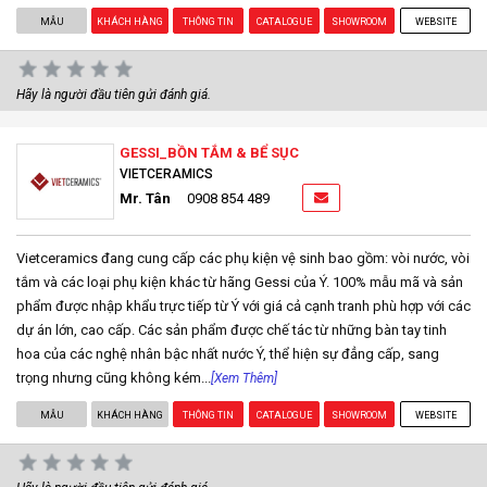
MẪU
KHÁCH HÀNG
THÔNG TIN
CATALOGUE
SHOWROOM
WEBSITE
Hãy là người đầu tiên gửi đánh giá.
GESSI_BỒN TẮM & BỂ SỤC
VIETCERAMICS
Mr. Tân
0908 854 489
Vietceramics đang cung cấp các phụ kiện vệ sinh bao gồm: vòi nước, vòi
tắm và các loại phụ kiện khác từ hãng Gessi của Ý. 100% mẫu mã và sản
phẩm được nhập khẩu trực tiếp từ Ý với giá cả cạnh tranh phù hợp với các
dự án lớn, cao cấp. Các sản phẩm được chế tác từ những bàn tay tinh
hoa của các nghệ nhân bậc nhất nước Ý, thể hiện sự đẳng cấp, sang
trọng nhưng cũng không kém...
[Xem Thêm]
MẪU
KHÁCH HÀNG
THÔNG TIN
CATALOGUE
SHOWROOM
WEBSITE