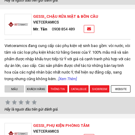
Hãy là người đầu tiên gửi đánh giá.
GESSI_CHẬU RỬA MẶT & BỒN CẦU
VIETCERAMICS
Mr. Tân
0908 854 489
Vietceramics đang cung cấp các phụ kiện vệ sinh bao gồm: vòi nước, vòi
tắm và các loại phụ kiện khác từ hãng Gessi của Ý. 100% mẫu mã và sản
phẩm được nhập khẩu trực tiếp từ Ý với giá cả cạnh tranh phù hợp với các
dự án lớn, cao cấp. Các sản phẩm được chế tác từ những bàn tay tinh
hoa của các nghệ nhân bậc nhất nước Ý, thể hiện sự đẳng cấp, sang
trọng nhưng cũng không kém...
[Xem Thêm]
MẪU
KHÁCH HÀNG
THÔNG TIN
CATALOGUE
SHOWROOM
WEBSITE
Hãy là người đầu tiên gửi đánh giá.
GESSI_PHỤ KIỆN PHÒNG TẮM
VIETCERAMICS