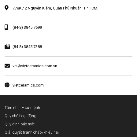
778K / 2 Nguyễn Kiệm, Quận Phú Nhuận, TP HCM.
(84-8) 3845 7699
(84-8) 3845 7388
vci@vietceramics.com.vn
vietceramics.com
Tầm nhìn – sứ mệnh
Quy chế hoạt động
Quy định bảo mật
Giải quyết tranh chấp/khiếu nại