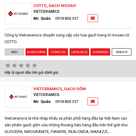
COTTO_GẠCH MOSAIC
VIETCERAMICS
Mr. Quân
0918 800 357
Công ty Vietceramics chuyên cung cấp các loại gạch trang trí mosaic từ
COTTO.
MẪU
KHÁCH HÀNG
THÔNG TIN
CATALOGUE
SHOWROOM
WEBSITE
Hãy là người đầu tiên gửi đánh giá.
VIETCERAMICS_GẠCH GỐM
VIETCERAMICS
Mr. Quân
0918 800 357
Vietceramics là nhà nhập khẩu và phân phối hàng đầu tại Việt Nam các
sản phẩm gạch gốm của những thương hiệu hàng đầu trên thế giới như:
GUOCERA, NIROGRANITE, FIANDRE, REALONDA, MARAZZI,...