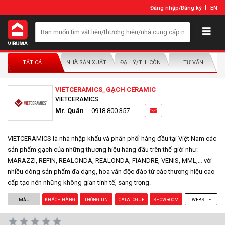
Đăng nhập
/
Đăng ký
EN
TẤT CẢ
NHÀ SẢN XUẤT/NHÀ PHÂN PHỐI
ĐẠI LÝ/THI CÔNG LẮP ĐẶT
TƯ VẤN
VIETCERAMICS_GẠCH CERAMIC
VIETCERAMICS
Mr. Quân
0918 800 357
VIETCERAMICS là nhà nhập khẩu và phân phối hàng đầu tại Việt Nam các
sản phẩm gạch của những thương hiệu hàng đầu trên thế giới như:
MARAZZI, REFIN, REALONDA, REALONDA, FIANDRE, VENIS, MML,… với
nhiều dòng sản phẩm đa dạng, hoa văn độc đáo từ các thương hiệu cao
cấp tạo nên những không gian tinh tế, sang trọng.
MẪU
KHÁCH HÀNG
THÔNG TIN
CATALOGUE
SHOWROOM
WEBSITE