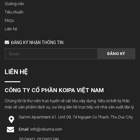
Quảng cáo
Tiêu chuẩn
FAQs
Liên hệ
ĐĂNG KÝ NHẬN THÔNG TIN
ĐĂNG KÝ
LIÊN HỆ
CÔNG TY CỔ PHẦN KOIPA VIỆT NAM
Chúng tôi là thư viện trực tuyến về vật liệu xây dựng. Nếu có bất kỳ thắc
mắc về sản phẩm/dịch vụ, vui lòng liên hệ trực tiếp với nhà sản xuất/đại lý.
Sarimi Apartment A1. Unit 09, 74 Nguyen Co Thach, Thu Duc City
Email:
info@vibuma.com
Số DKKD: 0313601746