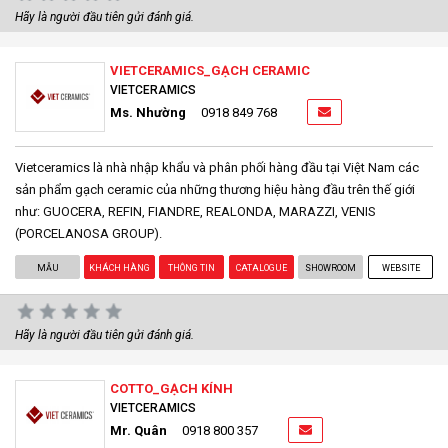
Hãy là người đầu tiên gửi đánh giá.
VIETCERAMICS_GẠCH CERAMIC
VIETCERAMICS
Ms. Nhường
0918 849 768
Vietceramics là nhà nhập khẩu và phân phối hàng đầu tại Việt Nam các
sản phẩm gạch ceramic của những thương hiệu hàng đầu trên thế giới
như: GUOCERA, REFIN, FIANDRE, REALONDA, MARAZZI, VENIS
(PORCELANOSA GROUP).
MẪU
KHÁCH HÀNG
THÔNG TIN
CATALOGUE
SHOWROOM
WEBSITE
Hãy là người đầu tiên gửi đánh giá.
COTTO_GẠCH KÍNH
VIETCERAMICS
Mr. Quân
0918 800 357