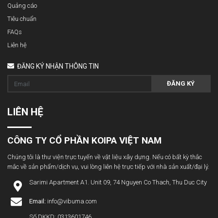
Quảng cáo
Tiêu chuẩn
FAQs
Liên hệ
ĐĂNG KÝ NHẬN THÔNG TIN
ĐĂNG KÝ
LIÊN HỆ
CÔNG TY CỔ PHẦN KOIPA VIỆT NAM
Chúng tôi là thư viện trực tuyến về vật liệu xây dựng. Nếu có bất kỳ thắc
mắc về sản phẩm/dịch vụ, vui lòng liên hệ trực tiếp với nhà sản xuất/đại lý.
Sarimi Apartment A1. Unit 09, 74 Nguyen Co Thach, Thu Duc City
Email:
info@vibuma.com
Số DKKD: 0313601746