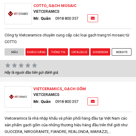
COTTO_GẠCH MOSAIC
VIETCERAMICS
Mr. Quân
0918 800 357
Công ty Vietceramics chuyên cung cấp các loại gạch trang trí mosaic từ
COTTO.
MẪU
KHÁCH HÀNG
THÔNG TIN
CATALOGUE
SHOWROOM
WEBSITE
Hãy là người đầu tiên gửi đánh giá.
VIETCERAMICS_GẠCH GỐM
VIETCERAMICS
Mr. Quân
0918 800 357
Vietceramics là nhà nhập khẩu và phân phối hàng đầu tại Việt Nam các
sản phẩm gạch gốm của những thương hiệu hàng đầu trên thế giới như:
GUOCERA, NIROGRANITE, FIANDRE, REALONDA, MARAZZI,...