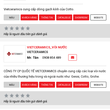
Vietceramics cung cấp dòng gạch kính của Cotto.
MẪU
KHÁCH HÀNG
THÔNG TIN
CATALOGUE
SHOWROOM
WEBSITE
Hãy là người đầu tiên gửi đánh giá.
VIETCERAMICS_VÒI NƯỚC
VIETCERAMICS
Mr. Tân
0908 854 489
CÔNG TY CP QUỐC TẾ VIETCERAMICS chuyên cung cấp các loại vòi nước
của nhiều thương hiệu trong và ngoài nước như: Gessi, Cotto, Grohe.
MẪU
KHÁCH HÀNG
THÔNG TIN
CATALOGUE
SHOWROOM
WEBSITE
Hãy là người đầu tiên gửi đánh giá.