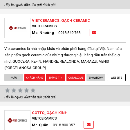
Hãy là người đầu tiên gửi đánh giá.
VIETCERAMICS_GẠCH CERAMIC
VIETCERAMICS
Ms. Nhường
0918 849 768
Vietceramics là nhà nhập khẩu và phân phối hàng đầu tại Việt Nam các
sản phẩm gạch ceramic của những thương hiệu hàng đầu trên thế giới
như: GUOCERA, REFIN, FIANDRE, REALONDA, MARAZZI, VENIS
(PORCELANOSA GROUP).
MẪU
KHÁCH HÀNG
THÔNG TIN
CATALOGUE
SHOWROOM
WEBSITE
Hãy là người đầu tiên gửi đánh giá.
COTTO_GẠCH KÍNH
VIETCERAMICS
Mr. Quân
0918 800 357