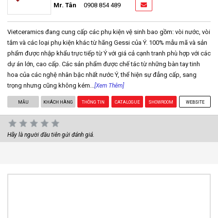
Mr. Tân
0908 854 489
Vietceramics đang cung cấp các phụ kiện vệ sinh bao gồm: vòi nước, vòi
tắm và các loại phụ kiện khác từ hãng Gessi của Ý. 100% mẫu mã và sản
phẩm được nhập khẩu trực tiếp từ Ý với giá cả cạnh tranh phù hợp với các
dự án lớn, cao cấp. Các sản phẩm được chế tác từ những bàn tay tinh
hoa của các nghệ nhân bậc nhất nước Ý, thể hiện sự đẳng cấp, sang
trọng nhưng cũng không kém...
[Xem Thêm]
MẪU
KHÁCH HÀNG
THÔNG TIN
CATALOGUE
SHOWROOM
WEBSITE
Hãy là người đầu tiên gửi đánh giá.