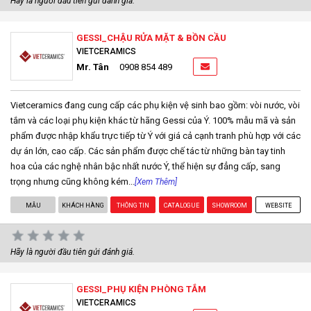
Hãy là người đầu tiên gửi đánh giá.
GESSI_CHẬU RỬA MẶT & BỒN CẦU
VIETCERAMICS
Mr. Tân
0908 854 489
Vietceramics đang cung cấp các phụ kiện vệ sinh bao gồm: vòi nước, vòi
tắm và các loại phụ kiện khác từ hãng Gessi của Ý. 100% mẫu mã và sản
phẩm được nhập khẩu trực tiếp từ Ý với giá cả cạnh tranh phù hợp với các
dự án lớn, cao cấp. Các sản phẩm được chế tác từ những bàn tay tinh
hoa của các nghệ nhân bậc nhất nước Ý, thể hiện sự đẳng cấp, sang
trọng nhưng cũng không kém...
[Xem Thêm]
MẪU
KHÁCH HÀNG
THÔNG TIN
CATALOGUE
SHOWROOM
WEBSITE
Hãy là người đầu tiên gửi đánh giá.
GESSI_PHỤ KIỆN PHÒNG TẮM
VIETCERAMICS