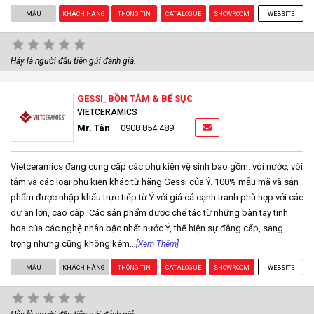
MẪU
KHÁCH HÀNG
THÔNG TIN
CATALOGUE
SHOWROOM
WEBSITE
Hãy là người đầu tiên gửi đánh giá.
GESSI_BỒN TẮM & BỂ SỤC
VIETCERAMICS
Mr. Tân
0908 854 489
Vietceramics đang cung cấp các phụ kiện vệ sinh bao gồm: vòi nước, vòi
tắm và các loại phụ kiện khác từ hãng Gessi của Ý. 100% mẫu mã và sản
phẩm được nhập khẩu trực tiếp từ Ý với giá cả cạnh tranh phù hợp với các
dự án lớn, cao cấp. Các sản phẩm được chế tác từ những bàn tay tinh
hoa của các nghệ nhân bậc nhất nước Ý, thể hiện sự đẳng cấp, sang
trọng nhưng cũng không kém...
[Xem Thêm]
MẪU
KHÁCH HÀNG
THÔNG TIN
CATALOGUE
SHOWROOM
WEBSITE