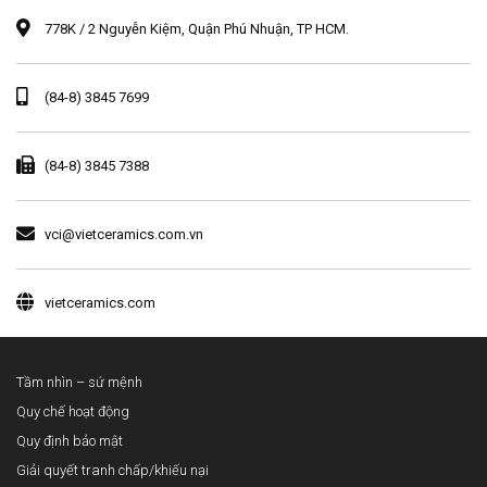
778K / 2 Nguyễn Kiệm, Quận Phú Nhuận, TP HCM.
(84-8) 3845 7699
(84-8) 3845 7388
vci@vietceramics.com.vn
vietceramics.com
Tầm nhìn – sứ mệnh
Quy chế hoạt động
Quy định bảo mật
Giải quyết tranh chấp/khiếu nại