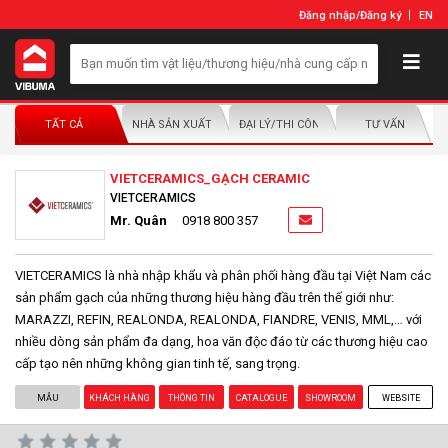
Đăng nhập
/
Đăng ký
EN
TẤT CẢ
NHÀ SẢN XUẤT/NHÀ PHÂN PHỐI
ĐẠI LÝ/THI CÔNG LẮP ĐẶT
TƯ VẤN
VIETCERAMICS_GẠCH CERAMIC
VIETCERAMICS
Mr. Quân
0918 800 357
VIETCERAMICS là nhà nhập khẩu và phân phối hàng đầu tại Việt Nam các
sản phẩm gạch của những thương hiệu hàng đầu trên thế giới như:
MARAZZI, REFIN, REALONDA, REALONDA, FIANDRE, VENIS, MML,… với
nhiều dòng sản phẩm đa dạng, hoa văn độc đáo từ các thương hiệu cao
cấp tạo nên những không gian tinh tế, sang trọng.
MẪU
KHÁCH HÀNG
THÔNG TIN
CATALOGUE
SHOWROOM
WEBSITE