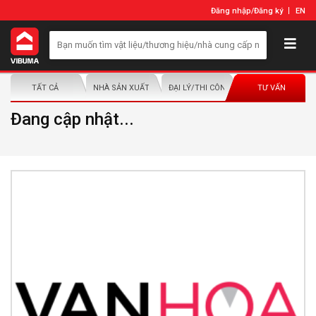
Đăng nhập
/
Đăng ký
EN
TẤT CẢ
NHÀ SẢN XUẤT/NHÀ PHÂN PHỐI
ĐẠI LÝ/THI CÔNG LẮP ĐẶT
TƯ VẤN
Đang cập nhật...