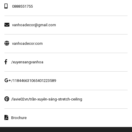
0888551755
vanhoadecor@gmail.com
vanhoadecor.com
/xuyensangvanhoa
/118446631065401223589
/lavie02vn/trần-xuyên-sáng-stretch-ceiling
Brochure