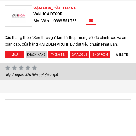
VẠN HOA_CẦU THANG
VẠN HOA DECOR
Ms. Vân
0888 551 755
Cầu thang thép “See-through” làm từ thép mỏng với độ chính xác và an
toàn cao, của hãng KATZDEN ARCHITEC đạt tiêu chuẩn Nhật Bản.
MẪU
KHÁCH HÀNG
THÔNG TIN
CATALOGUE
SHOWROOM
WEBSITE
Hãy là người đầu tiên gửi đánh giá.