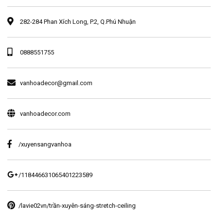
282-284 Phan Xích Long, P.2, Q.Phú Nhuận
0888551755
vanhoadecor@gmail.com
vanhoadecor.com
/xuyensangvanhoa
/118446631065401223589
/lavie02vn/trần-xuyên-sáng-stretch-ceiling