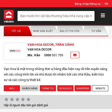
Đăng nhập
/
Đăng ký
EN
TẤT CẢ
NHÀ SẢN XUẤT/NHÀ PHÂN PHỐI
ĐẠI LÝ/THI CÔNG LẮP ĐẶT
TƯ VẤN
VẠN HOA DECOR_TRẦN CĂNG
VẠN HOA DECOR
Ms. Vân
0888 551 755
Vạn Hoa là một trong những đơn vị hàng đầu hiện nay về trần xuyên sáng
với các công trình lớn và nhỏ được tín nhiệm bởi các nhà thầu, kiến trúc
sư và các công ty thiết kế.
MẪU
KHÁCH HÀNG
THÔNG TIN
CATALOGUE
SHOWROOM
WEBSITE
Hãy là người đầu tiên gửi đánh giá.