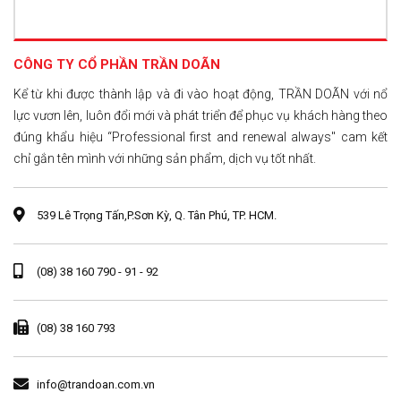
CÔNG TY CỔ PHẦN TRẦN DOÃN
Kể từ khi được thành lập và đi vào hoạt động, TRẦN DOÃN với nổ
lực vươn lên, luôn đổi mới và phát triển để phục vụ khách hàng theo
đúng khẩu hiệu “Professional first and renewal always" cam kết
chỉ gắn tên mình với những sản phẩm, dịch vụ tốt nhất.
539 Lê Trọng Tấn,P.Sơn Kỳ, Q. Tân Phú, TP. HCM.
(08) 38 160 790 - 91 - 92
(08) 38 160 793
info@trandoan.com.vn