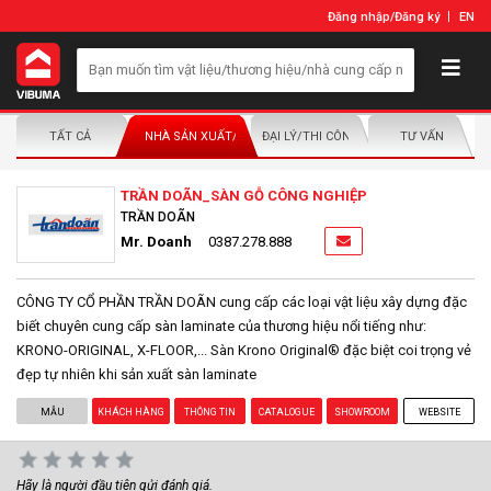
Đăng nhập
/
Đăng ký
EN
TẤT CẢ
NHÀ SẢN XUẤT/NHÀ PHÂN PHỐI
ĐẠI LÝ/THI CÔNG LẮP ĐẶT
TƯ VẤN
TRẦN DOÃN_SÀN GỖ CÔNG NGHIỆP
TRẦN DOÃN
Mr. Doanh
0387.278.888
CÔNG TY CỔ PHẦN TRẦN DOÃN cung cấp các loại vật liệu xây dựng đặc
biết chuyên cung cấp sàn laminate của thương hiệu nổi tiếng như:
KRONO-ORIGINAL, X-FLOOR,... Sàn Krono Original® đặc biệt coi trọng vẻ
đẹp tự nhiên khi sản xuất sàn laminate
MẪU
KHÁCH HÀNG
THÔNG TIN
CATALOGUE
SHOWROOM
WEBSITE
Hãy là người đầu tiên gửi đánh giá.