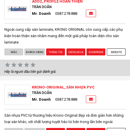
ADD2_PROFILE HOÀN THIỆN
TRẦN DOÃN
Mr. Doanh
0387.278.888
Ngoài cung cấp sàn laminate, KRONO ORIGINAL còn cung cấp các phụ
kiện hoàn thiện sàn nhằm mang đến một giải pháp toàn diện cho sàn
laminate
MẪU
KHÁCH HÀNG
THÔNG TIN
CATALOGUE
SHOWROOM
WEBSITE
Hãy là người đầu tiên gửi đánh giá.
KRONO-ORIGINAL_SÀN NHỰA PVC
TRẦN DOÃN
Mr. Doanh
0387.278.888
Sàn nhựa PVC từ thương hiệu Krono-Original đẹp và đơn giản hơn những
loại sàn khác, với chất lượng tuyệt hảo từ bên trong lẫn bên ngoài.