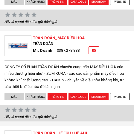
MẪU
KHÁCH HÀNG
THÔNG TIN
CATALOGUE
SHOWROOM
WEBSITE
Hãy là người đầu tiên gửi đánh giá.
TRẦN DOÃN_MÁY ĐIỀU HÒA
TRẦN DOÃN
Mr. Doanh
0387.278.888
CÔNG TY CỔ PHẦN TRẦN DOÃN chuyên cung cấp MÁY ĐIỀU HÒA của
nhiều thương hiệu như: - SUMIKURA - các các sản phẩm máy điều hòa
không khí chất lượng cao. - DAIKIN - chuyên về điều hòa không khí, từ
các thiết bị điều hòa để làm lạnh.
MẪU
KHÁCH HÀNG
THÔNG TIN
CATALOGUE
SHOWROOM
WEBSITE
Hãy là người đầu tiên gửi đánh giá.
TRẦN DOÃN_HỆ FCU / HỆ AHU