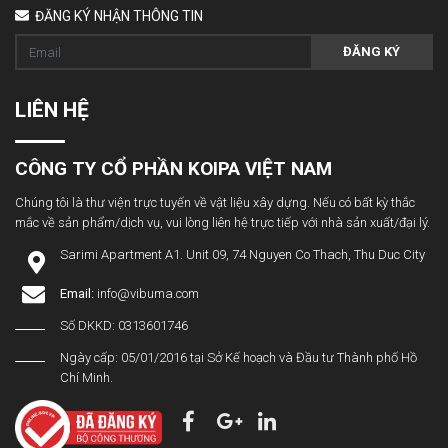
ĐĂNG KÝ NHẬN THÔNG TIN
ĐĂNG KÝ
LIÊN HỆ
CÔNG TY CỔ PHẦN KOIPA VIỆT NAM
Chúng tôi là thư viện trực tuyến về vật liệu xây dựng. Nếu có bất kỳ thắc
mắc về sản phẩm/dịch vụ, vui lòng liên hệ trực tiếp với nhà sản xuất/đại lý.
Sarimi Apartment A1. Unit 09, 74 Nguyen Co Thach, Thu Duc City
Email:
info@vibuma.com
Số DKKD: 0313601746
Ngày cấp: 05/01/2016 tại Sở Kế hoạch và Đầu tư Thành phố Hồ
Chí Minh.