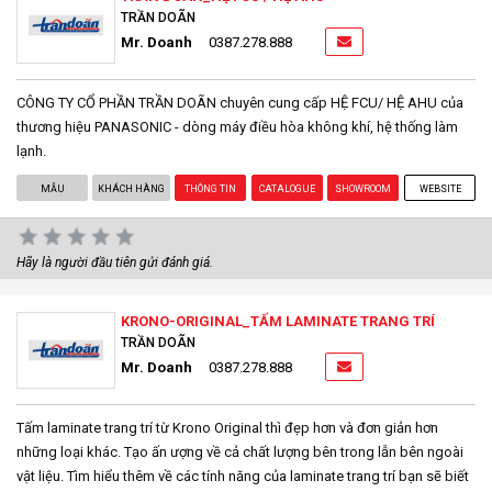
TRẦN DOÃN
Mr. Doanh
0387.278.888
CÔNG TY CỔ PHẦN TRẦN DOÃN chuyên cung cấp HỆ FCU/ HỆ AHU của
thương hiệu PANASONIC - dòng máy điều hòa không khí, hệ thống làm
lạnh.
MẪU
KHÁCH HÀNG
THÔNG TIN
CATALOGUE
SHOWROOM
WEBSITE
Hãy là người đầu tiên gửi đánh giá.
KRONO-ORIGINAL_TẤM LAMINATE TRANG TRÍ
TRẦN DOÃN
Mr. Doanh
0387.278.888
Tấm laminate trang trí từ Krono Original thì đẹp hơn và đơn giản hơn
những loại khác. Tạo ấn ượng về cả chất lượng bên trong lẫn bên ngoài
vật liệu. Tìm hiểu thêm về các tính năng của laminate trang trí bạn sẽ biết