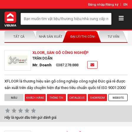
Đăng nhập
/
Đăng ký
EN
TẤT CẢ
NHÀ SẢN XUẤT/NHÀ PHÂN PHỐI
ĐẠI LÝ/THI CÔNG LẮP ĐẶT
TƯ VẤN
XLOOR_SÀN GỖ CÔNG NGHIỆP
TRẦN DOÃN
Mr. Doanh
0387.278.888
XFLOOR là thương hiệu sàn gỗ công nghiệp công nghệ Đức giá rẻ được
sản xuất trên dây chuyền hiện đại theo tiêu chuẩn quốc tế ISO 9001:2000
MẪU
KHÁCH HÀNG
THÔNG TIN
CATALOGUE
SHOWROOM
WEBSITE
Hãy là người đầu tiên gửi đánh giá.