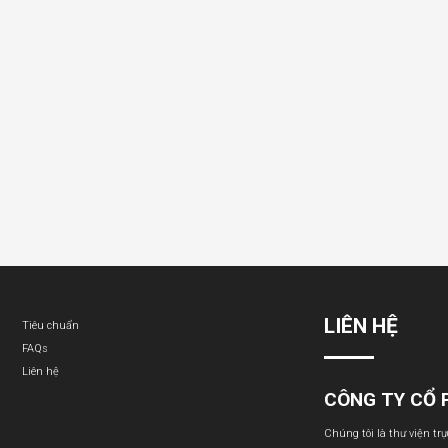
LIÊN HỆ
Tiêu chuẩn
FAQs
Liên hệ
CÔNG TY CỔ 
Chúng tôi là thư viện tr