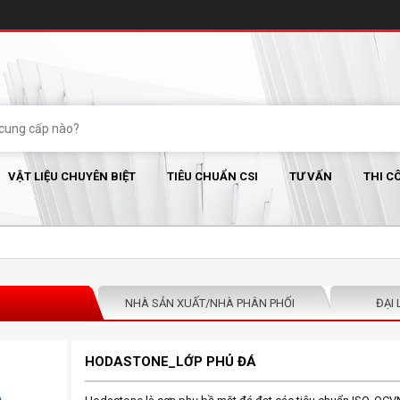
VẬT LIỆU CHUYÊN BIỆT
TIÊU CHUẨN CSI
TƯ VẤN
THI C
NHÀ SẢN XUẤT/NHÀ PHÂN PHỐI
ĐẠI 
HODASTONE_LỚP PHỦ ĐÁ