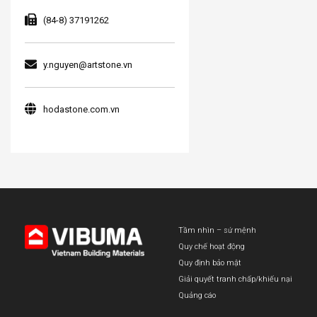
(84-8) 37191262
y.nguyen@artstone.vn
hodastone.com.vn
Tầm nhìn – sứ mệnh
Quy chế hoạt động
Quy định bảo mật
Giải quyết tranh chấp/khiếu nại
Quảng cáo