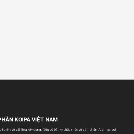
PHẦN KOIPA VIỆT NAM
ực tuyến về vật liệu xây dựng. Nếu có bất kỳ thắc mắc về sản phẩm/dịch vụ, vui