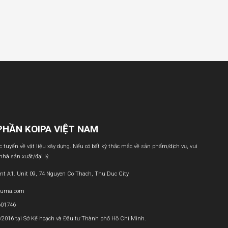
PHẦN KOIPA VIỆT NAM
ực tuyến về vật liệu xây dựng. Nếu có bất kỳ thắc mắc về sản phẩm/dịch vụ, vui
 nhà sản xuất/đại lý.
nt A1. Unit 09, 74 Nguyen Co Thach, Thu Duc City
buma.com
601746
1/2016 tại Sở Kế hoạch và Đầu tư Thành phố Hồ Chí Minh.