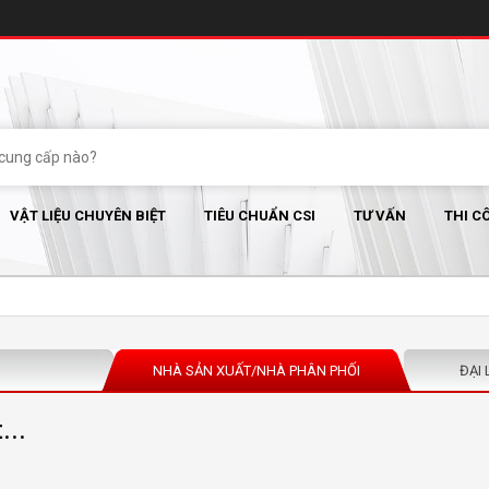
VẬT LIỆU CHUYÊN BIỆT
TIÊU CHUẨN CSI
TƯ VẤN
THI C
NHÀ SẢN XUẤT/NHÀ PHÂN PHỐI
ĐẠI 
...