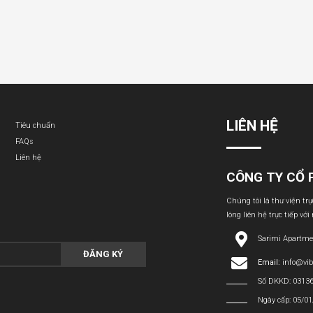
LIÊN HỆ
Tiêu chuẩn
FAQs
Liên hệ
CÔNG TY CỔ 
Chúng tôi là thư viện tr
lòng liên hệ trực tiếp với
Sarimi Apartme
ĐĂNG KÝ
Email:
info@vi
Số DKKD: 0313
Ngày cấp: 05/0