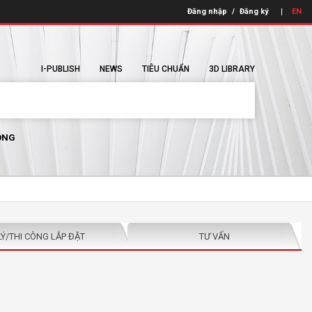
Đăng nhập
/
Đăng ký
EN
I-PUBLISH
NEWS
TIÊU CHUẨN
3D LIBRARY
ÔNG
LÝ/THI CÔNG LẮP ĐẶT
TƯ VẤN