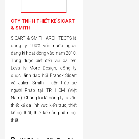
CTY TNHH THIẾT KẾ SICART
& SMITH
SICART & SMITH ARCHITECTS là
công ty 100% vốn nước ngoài
đăng kí hoạt động vào năm 2010.
Từng được biết đến với cái tên
Less Is More Design, công ty
được lãnh đạo bởi Franck Sicart
và Julien Smith - kiến trúc sư
người Pháp tại TP. HCM (Việt
Nam). Chúng tôi là công ty tư vấn
thiết kế đa lĩnh vực kiến trúc, thiết
kế nội thất, thiết kế sản phẩm nội
thất.