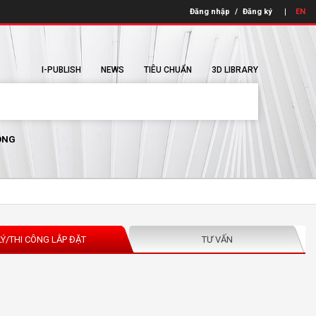
Đăng nhập
/
Đăng ký
EN
I-PUBLISH
NEWS
TIÊU CHUẨN
3D LIBRARY
ÔNG
LÝ/THI CÔNG LẮP ĐẶT
TƯ VẤN