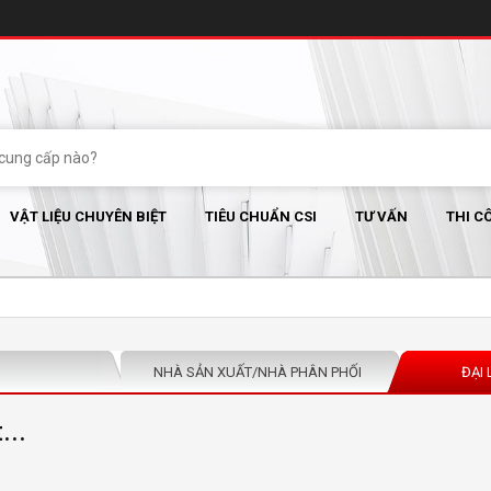
VẬT LIỆU CHUYÊN BIỆT
TIÊU CHUẨN CSI
TƯ VẤN
THI C
NHÀ SẢN XUẤT/NHÀ PHÂN PHỐI
ĐẠI 
...