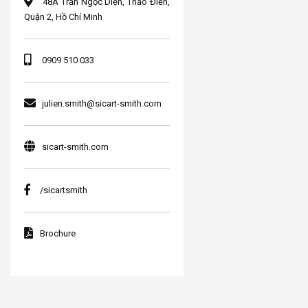
48A Trần Ngọc Diện, Thảo Điền,
Quận 2, Hồ Chí Minh
0909 510 033
julien.smith@sicart-smith.com
sicart-smith.com
/sicartsmith
Brochure