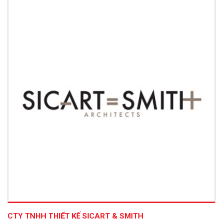
CTY TNHH THIẾT KẾ SICART & SMITH