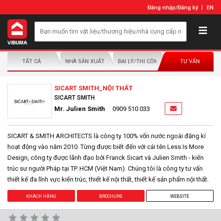
Đăng nhập
/
Đăng ký
EN
TẤT CẢ
NHÀ SẢN XUẤT/NHÀ PHÂN PHỐI
ĐẠI LÝ/THI CÔNG LẮP ĐẶT
TƯ VẤN
SICART SMITH_NỘI THẤT
SICART SMITH
Mr. Julien Smith
0909 510 033
SICART & SMITH ARCHITECTS là công ty 100% vốn nước ngoài đăng kí
hoạt động vào năm 2010. Từng được biết đến với cái tên Less Is More
Design, công ty được lãnh đạo bởi Franck Sicart và Julien Smith - kiến
trúc sư người Pháp tại TP. HCM (Việt Nam). Chúng tôi là công ty tư vấn
thiết kế đa lĩnh vực kiến trúc, thiết kế nội thất, thiết kế sản phẩm nội thất.
KHÁCH HÀNG
BROCHURE
WEBSITE