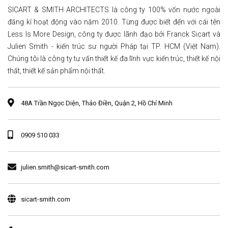
SICART & SMITH ARCHITECTS là công ty 100% vốn nước ngoài
đăng kí hoạt động vào năm 2010. Từng được biết đến với cái tên
Less Is More Design, công ty được lãnh đạo bởi Franck Sicart và
Julien Smith - kiến trúc sư người Pháp tại TP. HCM (Việt Nam).
Chúng tôi là công ty tư vấn thiết kế đa lĩnh vực kiến trúc, thiết kế nội
thất, thiết kế sản phẩm nội thất.
48A Trần Ngọc Diện, Thảo Điền, Quận 2, Hồ Chí Minh
0909 510 033
julien.smith@sicart-smith.com
sicart-smith.com