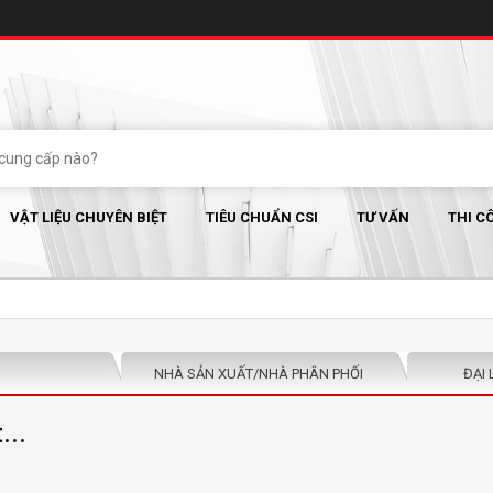
VẬT LIỆU CHUYÊN BIỆT
TIÊU CHUẨN CSI
TƯ VẤN
THI C
NHÀ SẢN XUẤT/NHÀ PHÂN PHỐI
ĐẠI 
...