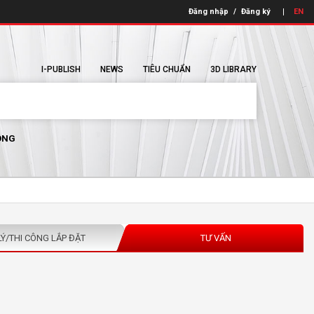
Đăng nhập
/
Đăng ký
EN
I-PUBLISH
NEWS
TIÊU CHUẨN
3D LIBRARY
ÔNG
LÝ/THI CÔNG LẮP ĐẶT
TƯ VẤN