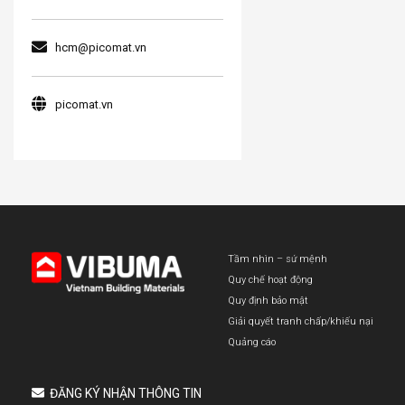
hcm@picomat.vn
picomat.vn
Tầm nhìn – sứ mệnh
Quy chế hoạt động
Quy định bảo mật
Giải quyết tranh chấp/khiếu nại
Quảng cáo
ĐĂNG KÝ NHẬN THÔNG TIN