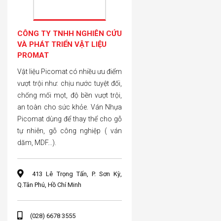
CÔNG TY TNHH NGHIÊN CỨU
VÀ PHÁT TRIỂN VẬT LIỆU
PROMAT
Vật liệu Picomat có nhiều ưu điểm
vượt trội như: chịu nước tuyệt đối,
chống mối mọt, độ bền vượt trội,
an toàn cho sức khỏe. Ván Nhựa
Picomat dùng để thay thể cho gỗ
tự nhiên, gỗ công nghiệp ( ván
dăm, MDF...).
413 Lê Trọng Tấn, P. Sơn Kỳ,
Q.Tân Phú, Hồ Chí Minh
(028) 6678 3555