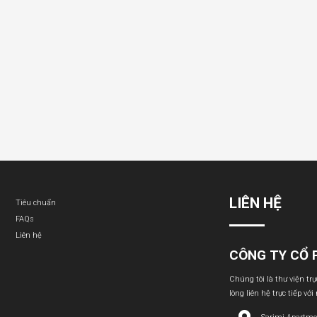
LIÊN HỆ
Tiêu chuẩn
FAQs
Liên hệ
CÔNG TY CỔ 
Chúng tôi là thư viện tr
lòng liên hệ trực tiếp với