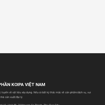
PHẦN KOIPA VIỆT NAM
ực tuyến về vật liệu xây dựng. Nếu có bất kỳ thắc mắc về sản phẩm/dịch vụ, vui
 nhà sản xuất/đại lý.