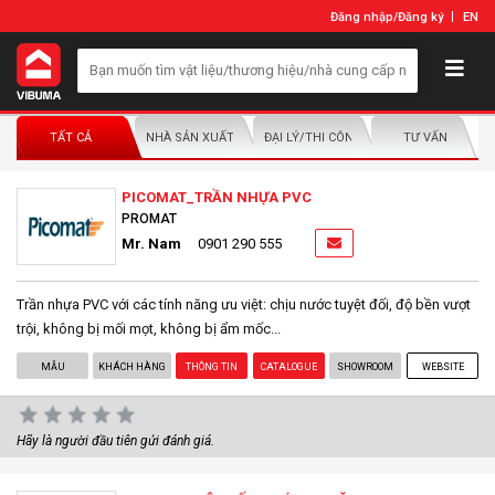
Đăng nhập
/
Đăng ký
EN
TẤT CẢ
NHÀ SẢN XUẤT/NHÀ PHÂN PHỐI
ĐẠI LÝ/THI CÔNG LẮP ĐẶT
TƯ VẤN
PICOMAT_TRẦN NHỰA PVC
PROMAT
Mr. Nam
0901 290 555
Trần nhựa PVC với các tính năng ưu việt: chịu nước tuyệt đối, độ bền vượt
trội, không bị mối mọt, không bị ẩm mốc...
MẪU
KHÁCH HÀNG
THÔNG TIN
CATALOGUE
SHOWROOM
WEBSITE
Hãy là người đầu tiên gửi đánh giá.