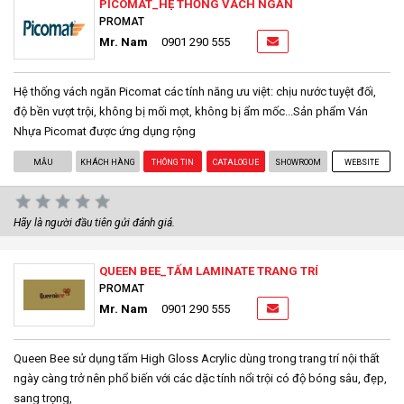
PICOMAT_HỆ THỐNG VÁCH NGĂN
PROMAT
Mr. Nam
0901 290 555
Hệ thống vách ngăn Picomat các tính năng ưu việt: chịu nước tuyệt đối,
độ bền vượt trội, không bị mối mọt, không bị ẩm mốc...Sản phẩm Ván
Nhựa Picomat được ứng dụng rộng
MẪU
KHÁCH HÀNG
THÔNG TIN
CATALOGUE
SHOWROOM
WEBSITE
Hãy là người đầu tiên gửi đánh giá.
QUEEN BEE_TẤM LAMINATE TRANG TRÍ
PROMAT
Mr. Nam
0901 290 555
Queen Bee sử dụng tấm High Gloss Acrylic dùng trong trang trí nội thất
ngày càng trở nên phổ biến với các dặc tính nổi trội có độ bóng sâu, đẹp,
sang trọng,