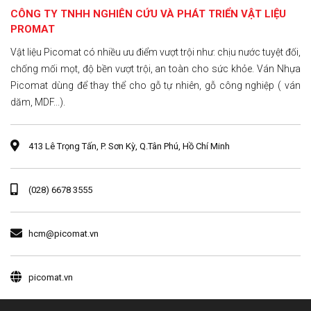
CÔNG TY TNHH NGHIÊN CỨU VÀ PHÁT TRIỂN VẬT LIỆU
PROMAT
Vật liệu Picomat có nhiều ưu điểm vượt trội như: chịu nước tuyệt đối,
chống mối mọt, độ bền vượt trội, an toàn cho sức khỏe. Ván Nhựa
Picomat dùng để thay thể cho gỗ tự nhiên, gỗ công nghiệp ( ván
dăm, MDF...).
413 Lê Trọng Tấn, P. Sơn Kỳ, Q.Tân Phú, Hồ Chí Minh
(028) 6678 3555
hcm@picomat.vn
picomat.vn