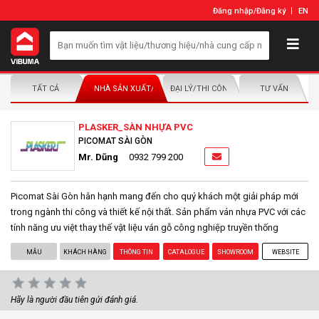
Đăng nhập
/
Đăng ký
EN
TẤT CẢ
NHÀ SẢN XUẤT/NHÀ PHÂN PHỐI
ĐẠI LÝ/THI CÔNG LẮP ĐẶT
TƯ VẤN
PLASKER_SÀN NHỰA PVC
PICOMAT SÀI GÒN
Mr. Dũng
0932 799 200
Picomat Sài Gòn hân hạnh mang đến cho quý khách một giải pháp mới
trong ngành thi công và thiết kế nội thất. Sản phẩm ván nhựa PVC với các
tính năng ưu việt thay thế vật liệu ván gỗ công nghiệp truyền thống
MẪU
KHÁCH HÀNG
THÔNG TIN
CATALOGUE
SHOWROOM
WEBSITE
Hãy là người đầu tiên gửi đánh giá.