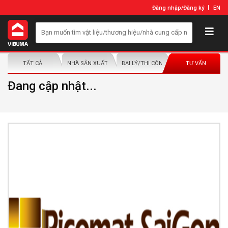
Đăng nhập
/
Đăng ký
EN
TẤT CẢ
NHÀ SẢN XUẤT/NHÀ PHÂN PHỐI
ĐẠI LÝ/THI CÔNG LẮP ĐẶT
TƯ VẤN
Đang cập nhật...