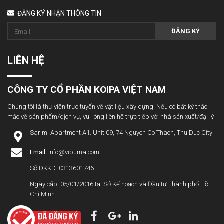
ĐĂNG KÝ NHẬN THÔNG TIN
ĐĂNG KÝ
LIÊN HỆ
CÔNG TY CỔ PHẦN KOIPA VIỆT NAM
Chúng tôi là thư viện trực tuyến về vật liệu xây dựng. Nếu có bất kỳ thắc
mắc về sản phẩm/dịch vụ, vui lòng liên hệ trực tiếp với nhà sản xuất/đại lý.
Sarimi Apartment A1. Unit 09, 74 Nguyen Co Thach, Thu Duc City
Email:
info@vibuma.com
Số DKKD: 0313601746
Ngày cấp: 05/01/2016 tại Sở Kế hoạch và Đầu tư Thành phố Hồ
Chí Minh.