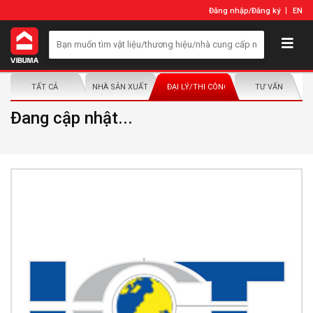
Đăng nhập
/
Đăng ký
EN
TẤT CẢ
NHÀ SẢN XUẤT/NHÀ PHÂN PHỐI
ĐẠI LÝ/THI CÔNG LẮP ĐẶT
TƯ VẤN
Đang cập nhật...