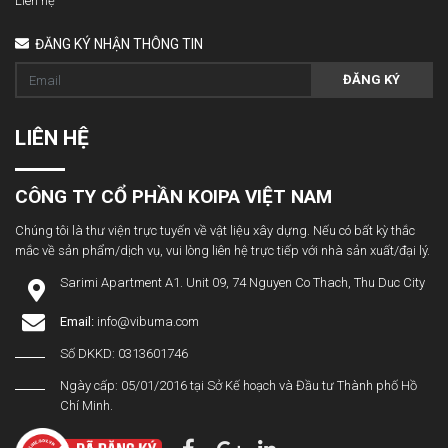
Liên hệ
ĐĂNG KÝ NHẬN THÔNG TIN
ĐĂNG KÝ
LIÊN HỆ
CÔNG TY CỔ PHẦN KOIPA VIỆT NAM
Chúng tôi là thư viện trực tuyến về vật liệu xây dựng. Nếu có bất kỳ thắc
mắc về sản phẩm/dịch vụ, vui lòng liên hệ trực tiếp với nhà sản xuất/đại lý.
Sarimi Apartment A1. Unit 09, 74 Nguyen Co Thach, Thu Duc City
Email:
info@vibuma.com
Số DKKD: 0313601746
Ngày cấp: 05/01/2016 tại Sở Kế hoạch và Đầu tư Thành phố Hồ
Chí Minh.