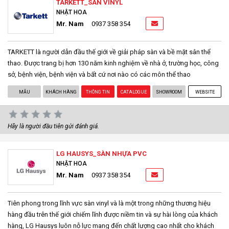
TARKETT_SÀN VINYL
NHẬT HOA
Mr. Nam
0937 358 354
TARKETT là người dẫn đầu thế giới về giải pháp sàn và bề mặt sân thể
thao. Được trang bị hơn 130 năm kinh nghiệm về nhà ở, trường học, công
sở, bệnh viện, bệnh viện và bất cứ nơi nào có các môn thể thao
MẪU
KHÁCH HÀNG
THÔNG TIN
CATALOGUE
SHOWROOM
WEBSITE
Hãy là người đầu tiên gửi đánh giá.
LG HAUSYS_SÀN NHỰA PVC
NHẬT HOA
Mr. Nam
0937 358 354
Tiên phong trong lĩnh vực sàn vinyl và là một trong những thương hiệu
hàng đầu trên thế giới chiếm lĩnh được niềm tin và sự hài lòng của khách
hàng, LG Hausys luôn nỗ lực mang đến chất lượng cao nhất cho khách