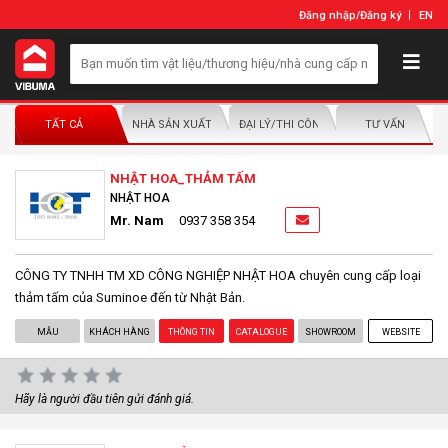
Đăng nhập
/
Đăng ký
EN
TẤT CẢ
NHÀ SẢN XUẤT/NHÀ PHÂN PHỐI
ĐẠI LÝ/THI CÔNG LẮP ĐẶT
TƯ VẤN
NHẬT HOA_THẢM TẤM
NHẬT HOA
Mr. Nam
0937 358 354
CÔNG TY TNHH TM XD CÔNG NGHIỆP NHẬT HOA chuyên cung cấp loại
thảm tấm của Suminoe đến từ Nhật Bản.
MẪU
KHÁCH HÀNG
THÔNG TIN
CATALOGUE
SHOWROOM
WEBSITE
Hãy là người đầu tiên gửi đánh giá.