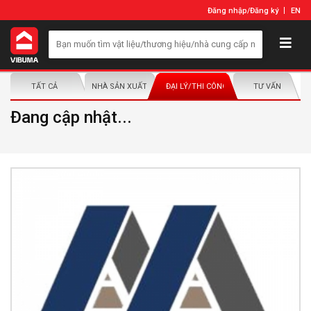
Đăng nhập
/
Đăng ký
EN
TẤT CẢ
NHÀ SẢN XUẤT/NHÀ PHÂN PHỐI
ĐẠI LÝ/THI CÔNG LẮP ĐẶT
TƯ VẤN
Đang cập nhật...