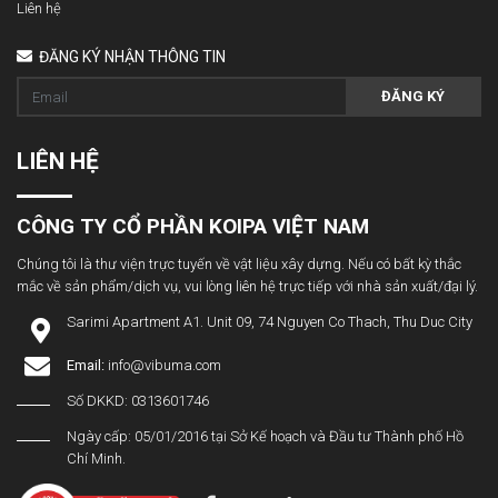
Liên hệ
ĐĂNG KÝ NHẬN THÔNG TIN
ĐĂNG KÝ
LIÊN HỆ
CÔNG TY CỔ PHẦN KOIPA VIỆT NAM
Chúng tôi là thư viện trực tuyến về vật liệu xây dựng. Nếu có bất kỳ thắc
mắc về sản phẩm/dịch vụ, vui lòng liên hệ trực tiếp với nhà sản xuất/đại lý.
Sarimi Apartment A1. Unit 09, 74 Nguyen Co Thach, Thu Duc City
Email:
info@vibuma.com
Số DKKD: 0313601746
Ngày cấp: 05/01/2016 tại Sở Kế hoạch và Đầu tư Thành phố Hồ
Chí Minh.