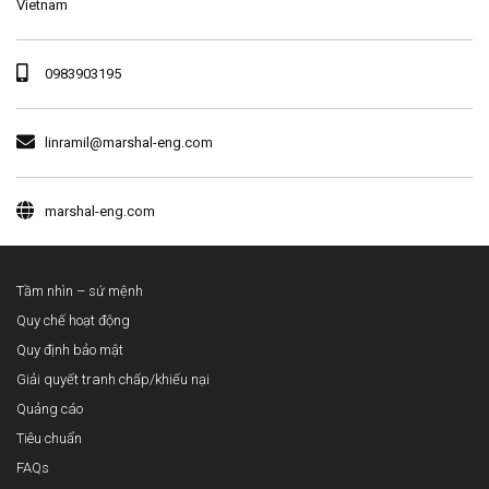
Vietnam
0983903195
linramil@marshal-eng.com
marshal-eng.com
Tầm nhìn – sứ mệnh
Quy chế hoạt động
Quy định bảo mật
Giải quyết tranh chấp/khiếu nại
Quảng cáo
Tiêu chuẩn
FAQs