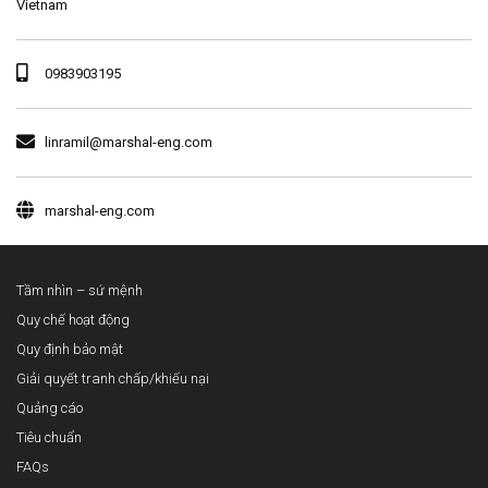
Vietnam
0983903195
linramil@marshal-eng.com
marshal-eng.com
Tầm nhìn – sứ mệnh
Quy chế hoạt động
Quy định bảo mật
Giải quyết tranh chấp/khiếu nại
Quảng cáo
Tiêu chuẩn
FAQs