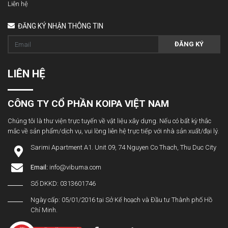
Liên hệ
ĐĂNG KÝ NHẬN THÔNG TIN
ĐĂNG KÝ
LIÊN HỆ
CÔNG TY CỔ PHẦN KOIPA VIỆT NAM
Chúng tôi là thư viện trực tuyến về vật liệu xây dựng. Nếu có bất kỳ thắc
mắc về sản phẩm/dịch vụ, vui lòng liên hệ trực tiếp với nhà sản xuất/đại lý.
Sarimi Apartment A1. Unit 09, 74 Nguyen Co Thach, Thu Duc City
Email:
info@vibuma.com
Số DKKD: 0313601746
Ngày cấp: 05/01/2016 tại Sở Kế hoạch và Đầu tư Thành phố Hồ
Chí Minh.