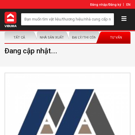
Đăng nhập
/
Đăng ký
EN
TẤT CẢ
NHÀ SẢN XUẤT/NHÀ PHÂN PHỐI
ĐẠI LÝ/THI CÔNG LẮP ĐẶT
TƯ VẤN
Đang cập nhật...