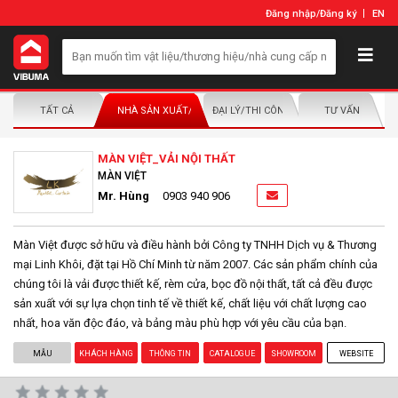
Đăng nhập
/
Đăng ký
EN
TẤT CẢ
NHÀ SẢN XUẤT/NHÀ PHÂN PHỐI
ĐẠI LÝ/THI CÔNG LẮP ĐẶT
TƯ VẤN
MÀN VIỆT_VẢI NỘI THẤT
MÀN VIỆT
Mr. Hùng
0903 940 906
Màn Việt được sở hữu và điều hành bởi Công ty TNHH Dịch vụ & Thương
mại Linh Khôi, đặt tại Hồ Chí Minh từ năm 2007. Các sản phẩm chính của
chúng tôi là vải được thiết kế, rèm cửa, bọc đồ nội thất, tất cả đều được
sản xuất với sự lựa chọn tinh tế về thiết kế, chất liệu với chất lượng cao
nhất, hoa văn độc đáo, và bảng màu phù hợp với yêu cầu của bạn.
MẪU
KHÁCH HÀNG
THÔNG TIN
CATALOGUE
SHOWROOM
WEBSITE