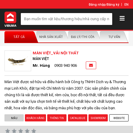
Đăng nhập
/
Đăng ký
EN
TẤT CẢ
NHÀ SẢN XUẤT/NHÀ PHÂN PHỐI
ĐẠI LÝ/THI CÔNG LẮP ĐẶT
TƯ VẤN
MÀN VIỆT_VẢI NỘI THẤT
MÀN VIỆT
Mr. Hùng
0903 940 906
Màn Việt được sở hữu và điều hành bởi Công ty TNHH Dịch vụ & Thương
mại Linh Khôi, đặt tại Hồ Chí Minh từ năm 2007. Các sản phẩm chính của
chúng tôi là vải được thiết kế, rèm cửa, bọc đồ nội thất, tất cả đều được
sản xuất với sự lựa chọn tinh tế về thiết kế, chất liệu với chất lượng cao
nhất, hoa văn độc đáo, và bảng màu phù hợp với yêu cầu của bạn.
MẪU
KHÁCH HÀNG
THÔNG TIN
CATALOGUE
SHOWROOM
WEBSITE