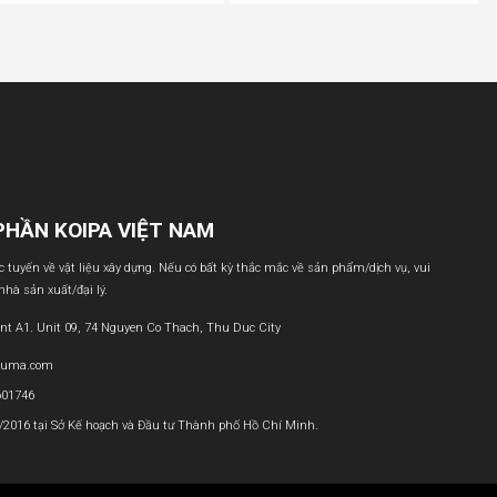
PHẦN KOIPA VIỆT NAM
ực tuyến về vật liệu xây dựng. Nếu có bất kỳ thắc mắc về sản phẩm/dịch vụ, vui
 nhà sản xuất/đại lý.
nt A1. Unit 09, 74 Nguyen Co Thach, Thu Duc City
buma.com
601746
1/2016 tại Sở Kế hoạch và Đầu tư Thành phố Hồ Chí Minh.