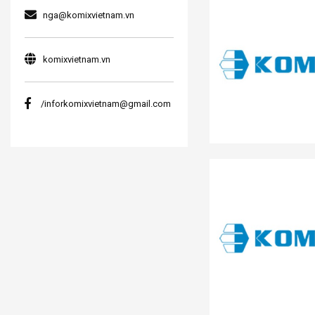
nga@komixvietnam.vn
komixvietnam.vn
/inforkomixvietnam@gmail.com