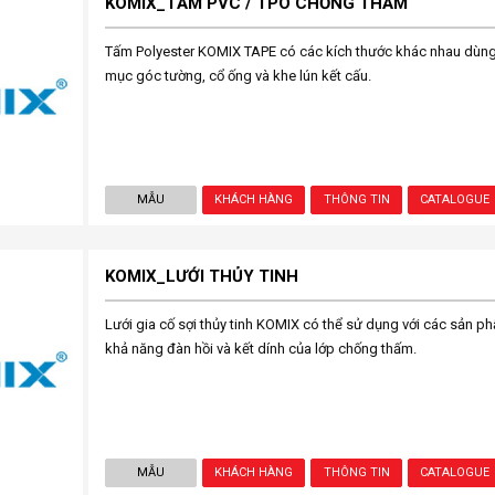
KOMIX_TẤM PVC / TPO CHỐNG THẤM
Tấm Polyester KOMIX TAPE có các kích thước khác nhau dùn
mục góc tường, cổ ống và khe lún kết cấu.
MẪU
KHÁCH HÀNG
THÔNG TIN
CATALOGUE
KOMIX_LƯỚI THỦY TINH
Lưới gia cố sợi thủy tinh KOMIX có thể sử dụng với các sản 
khả năng đàn hồi và kết dính của lớp chống thấm.
MẪU
KHÁCH HÀNG
THÔNG TIN
CATALOGUE