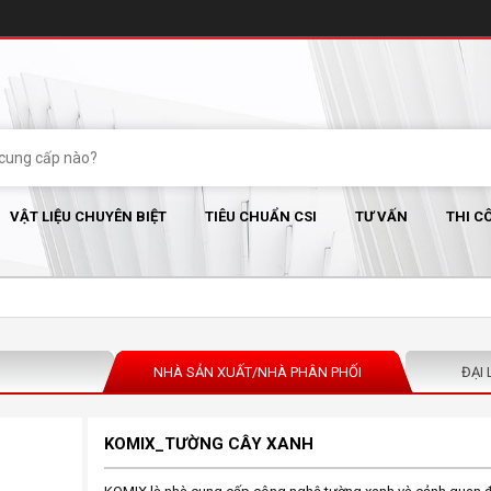
VẬT LIỆU CHUYÊN BIỆT
TIÊU CHUẨN CSI
TƯ VẤN
THI C
NHÀ SẢN XUẤT/NHÀ PHÂN PHỐI
ĐẠI 
KOMIX_TƯỜNG CÂY XANH