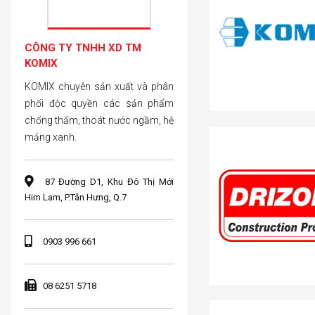
CÔNG TY TNHH XD TM
KOMIX
KOMIX chuyên sản xuất và phân
phối độc quyền các sản phẩm
chống thấm, thoát nước ngầm, hệ
mảng xanh.
87 Đường D1, Khu Đô Thị Mới
Him Lam, P.Tân Hưng, Q.7
0903 996 661
08 6251 5718