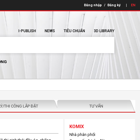
Đăng nhập
/
Đăng ký
EN
I-PUBLISH
NEWS
TIÊU CHUẨN
3D LIBRARY
ÔNG
LÝ/THI CÔNG LẮP ĐẶT
TƯ VẤN
KOMIX
Nhà phân phối