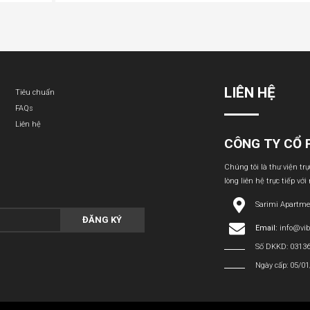
LIÊN HỆ
Tiêu chuẩn
FAQs
Liên hệ
CÔNG TY CỔ 
Chúng tôi là thư viện tr
lòng liên hệ trực tiếp với
Sarimi Apartme
ĐĂNG KÝ
Email:
info@vi
Số DKKD: 0313
Ngày cấp: 05/0