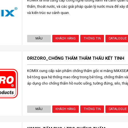
KOMIX là nhà cung cấp công nghệ tường xanh và cảnh quan đô
thấm, thoát nước, và các giải pháp quản lý nước mưa để xây d
và kiến trúc sư cảnh quan.
MẪU
KHÁCH HÀNG
THÔNG TIN
CATALOGUE
DRIZORO_CHỐNG THẤM THẨM THẤU KẾT TINH
KOMIX cung cấp sản phẩm chống thấm gốc xi măng MAXSEAL
bê tông qua hệ thống mao rỗng trong bê tông, chống thấm và 
áp dụng cho chống thấm hồ nước uống, tường đứng, silo, tháp
MẪU
KHÁCH HÀNG
THÔNG TIN
CATALOGUE