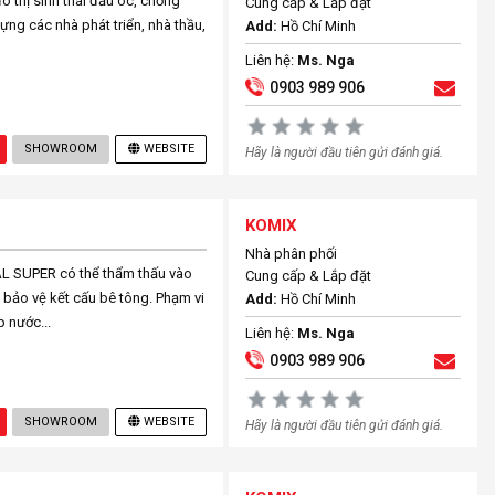
 thị sinh thái đầu óc, chống
Cung cấp & Lắp đặt
ựng các nhà phát triển, nhà thầu,
Add:
Hồ Chí Minh
Liên hệ:
Ms. Nga
0903 989 906
SHOWROOM
WEBSITE
Hãy là người đầu tiên gửi đánh giá.
KOMIX
Nhà phân phối
 SUPER có thể thẩm thấu vào
Cung cấp & Lắp đặt
bảo vệ kết cấu bê tông. Phạm vi
Add:
Hồ Chí Minh
 nước...
Liên hệ:
Ms. Nga
0903 989 906
SHOWROOM
WEBSITE
Hãy là người đầu tiên gửi đánh giá.