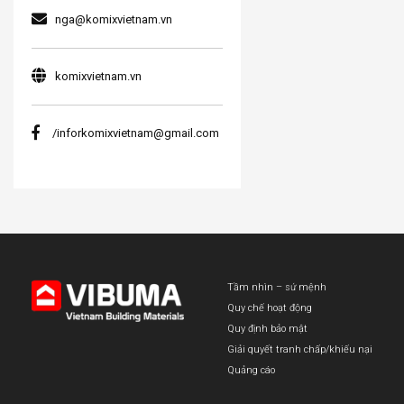
nga@komixvietnam.vn
komixvietnam.vn
/inforkomixvietnam@gmail.com
Tầm nhìn – sứ mệnh
Quy chế hoạt động
Quy định bảo mật
Giải quyết tranh chấp/khiếu nại
Quảng cáo