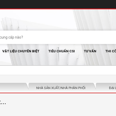
VẬT LIỆU CHUYÊN BIỆT
TIÊU CHUẨN CSI
TƯ VẤN
THI C
NHÀ SẢN XUẤT/NHÀ PHÂN PHỐI
ĐẠI 
...