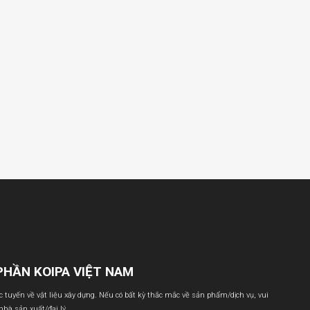
PHẦN KOIPA VIỆT NAM
ực tuyến về vật liệu xây dựng. Nếu có bất kỳ thắc mắc về sản phẩm/dịch vụ, vui
 nhà sản xuất/đại lý.