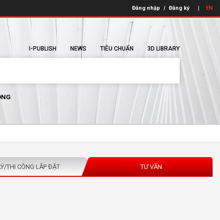
Đăng nhập
/
Đăng ký
EN
I-PUBLISH
NEWS
TIÊU CHUẨN
3D LIBRARY
ÔNG
LÝ/THI CÔNG LẮP ĐẶT
TƯ VẤN