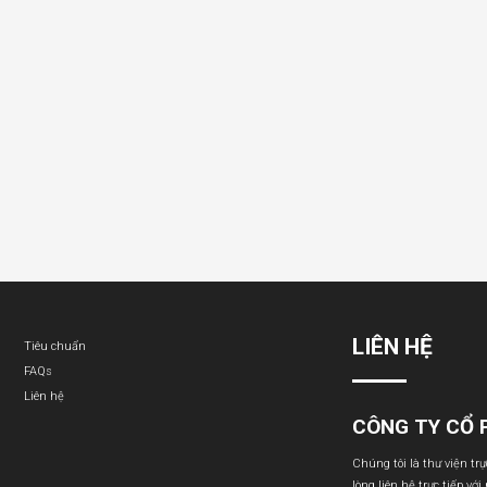
LIÊN HỆ
Tiêu chuẩn
FAQs
Liên hệ
CÔNG TY CỔ 
Chúng tôi là thư viện tr
lòng liên hệ trực tiếp với