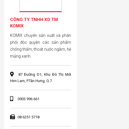
CÔNG TY TNHH XD TM
KOMIX
KOMIX chuyên sản xuất và phân
phối độc quyền các sản phẩm
chống thấm, thoát nước ngầm, hệ
mảng xanh.
87 Đường D1, Khu Đô Thị Mới
Him Lam, P.Tân Hưng, Q.7
0903 996 661
08 6251 5718