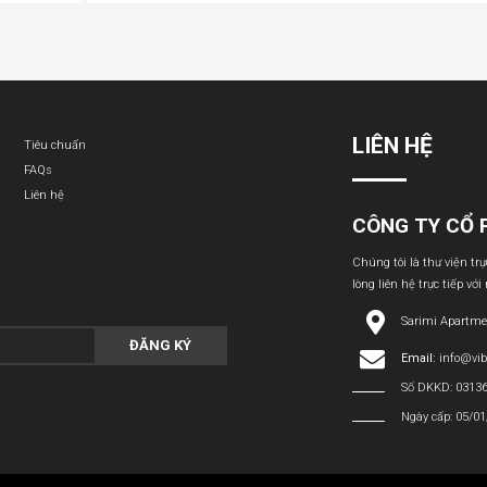
LIÊN HỆ
Tiêu chuẩn
FAQs
Liên hệ
CÔNG TY CỔ 
Chúng tôi là thư viện tr
lòng liên hệ trực tiếp với
Sarimi Apartme
ĐĂNG KÝ
Email:
info@vi
Số DKKD: 0313
Ngày cấp: 05/0