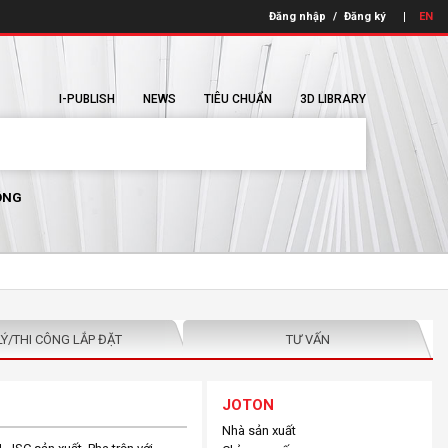
Đăng nhập
/
Đăng ký
EN
I-PUBLISH
NEWS
TIÊU CHUẨN
3D LIBRARY
ÔNG
LÝ/THI CÔNG LẮP ĐẶT
TƯ VẤN
JOTON
Nhà sản xuất