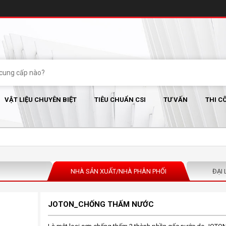
VẬT LIỆU CHUYÊN BIỆT
TIÊU CHUẨN CSI
TƯ VẤN
THI C
NHÀ SẢN XUẤT/NHÀ PHÂN PHỐI
ĐẠI 
JOTON_CHỐNG THẤM NƯỚC