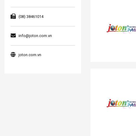
(08) 38461014
info@joton.com.vn
joton.com.vn