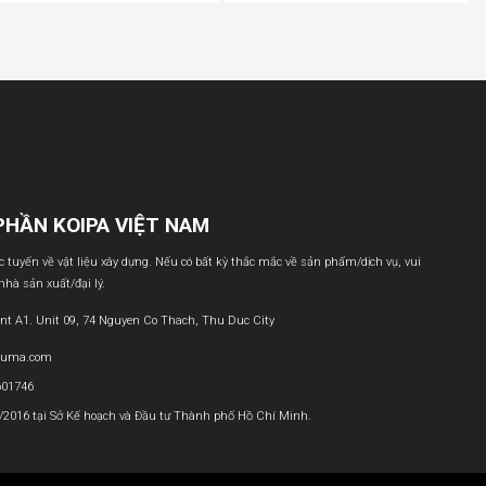
PHẦN KOIPA VIỆT NAM
ực tuyến về vật liệu xây dựng. Nếu có bất kỳ thắc mắc về sản phẩm/dịch vụ, vui
 nhà sản xuất/đại lý.
nt A1. Unit 09, 74 Nguyen Co Thach, Thu Duc City
buma.com
601746
1/2016 tại Sở Kế hoạch và Đầu tư Thành phố Hồ Chí Minh.