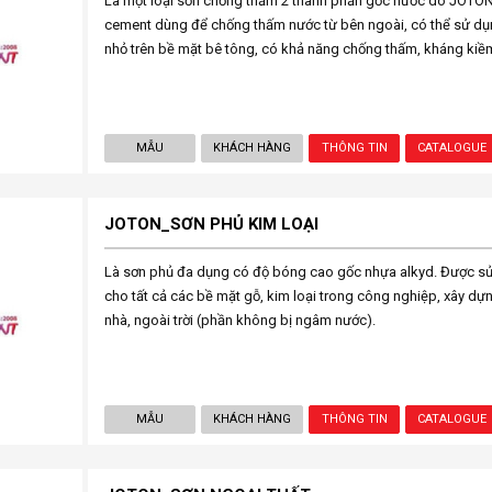
Là một loại sơn chống thấm 2 thành phần gốc nước do JOTON,.
cement dùng để chống thấm nước từ bên ngoài, có thể sử dụn
nhỏ trên bề mặt bê tông, có khả năng chống thấm, kháng kiềm,
MẪU
KHÁCH HÀNG
THÔNG TIN
CATALOGUE
JOTON_SƠN PHỦ KIM LOẠI
Là sơn phủ đa dụng có độ bóng cao gốc nhựa alkyd. Được sử
cho tất cả các bề mặt gỗ, kim loại trong công nghiệp, xây dựng
nhà, ngoài trời (phần không bị ngâm nước).
MẪU
KHÁCH HÀNG
THÔNG TIN
CATALOGUE