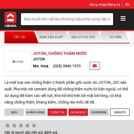
Đăng nhập
/
Đăng ký
EN
TẤT CẢ
NHÀ SẢN XUẤT/NHÀ PHÂN PHỐI
ĐẠI LÝ/THI CÔNG LẮP ĐẶT
TƯ VẤN
JOTON_CHỐNG THẤM NƯỚC
JOTON
Ms. Hoa
(028) 3846 1970
Là một loại sơn chống thấm 2 thành phần gốc nước do JOTON,.JSC sản
xuất. Pha trộn với cement dùng để chống thấm nước từ bên ngoài, có thể
sử dụng để trám các vết nứt, khe hở nhỏ trên bề mặt bê tông, có khả
năng chống thấm, kháng kiềm, chống rêu mốc rất tốt.
MẪU
KHÁCH HÀNG
THÔNG TIN
CATALOGUE
SHOWROOM
WEBSITE
Hãy là người đầu tiên gửi đánh giá.