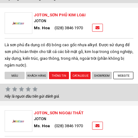
JOTON_SƠN PHỦ KIM LOẠI
JOTON
Ms. Hoa
(028) 3846 1970
Là sơn phủ đa dụng có độ bóng cao gốc nhựa alkyd. Được sử dụng để
sơn phủ hoàn thiện cho tất cả các bề mặt gỗ, kim loại trong công nghiệp,
xây dựng, kiến trúc, giao thông, trong nhà, ngoài trời (phần không bị
ngâm nước).
MẪU
KHÁCH HÀNG
THÔNG TIN
CATALOGUE
SHOWROOM
WEBSITE
Hãy là người đầu tiên gửi đánh giá.
JOTON_SƠN NGOẠI THẤT
JOTON
Ms. Hoa
(028) 3846 1970