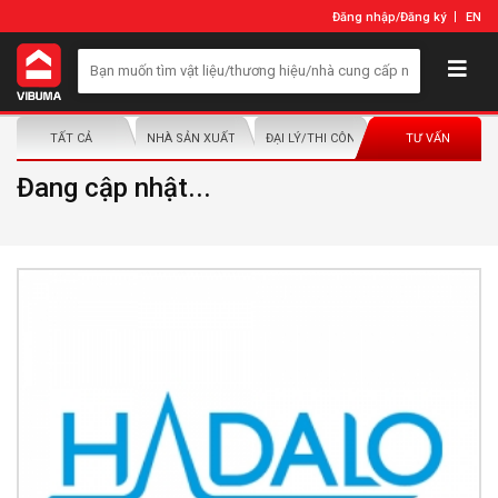
Đăng nhập
/
Đăng ký
EN
TẤT CẢ
NHÀ SẢN XUẤT/NHÀ PHÂN PHỐI
ĐẠI LÝ/THI CÔNG LẮP ĐẶT
TƯ VẤN
Đang cập nhật...