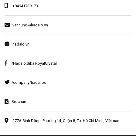
+84941739173
vanhung@hadalo.vn
hadalo.vn
/Hadalo.Sika.RoyalCrystal
/company/hadailoc
Brochure
277A Bình Đông, Phường 14, Quận 8, Tp. Hồ Chí Minh, Việt nam