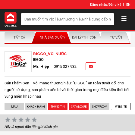
Đăng nhập
/
Đăng ký
EN
TẤT CẢ
NHÀ SẢN XUẤT/NHÀ PHÂN PHỐI
ĐẠI LÝ/THI CÔNG LẮP ĐẶT
TƯ VẤN
BIGGO_VÒI NƯỚC
BIGGO
Mr. Hiệp
0915 327 932
Sản Phẩm Sen –Vòi mang thương hiệu: "BIGGO" an toàn tuyệt đối cho
người sử dụng, sản phẩm bền bỉ với thời gian trong mọi điều kiện thời tiết
vùng miền khác nhau
MẪU
KHÁCH HÀNG
THÔNG TIN
CATALOGUE
SHOWROOM
WEBSITE
Hãy là người đầu tiên gửi đánh giá.