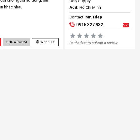
đối cho người sử dụng, sản
Only Supply
iền khác nhau
Add:
Ho Chi Minh
Contact:
Mr. Hiep
0915 327 932
SHOWROOM
WEBSITE
Be the first to submit a review.