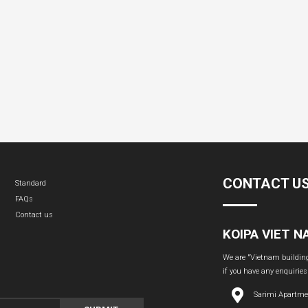
CONTACT U
Standard
FAQs
Contact us
KOIPA VIET 
We are "Vietnam building 
if you have any enquiries
Sarimi Apartme