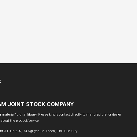
S
NAM JOINT STOCK COMPANY
material" digital library. Please kindly contact directly to manufacturer or dealer
 about the product/service
nt A1. Unit 09, 74 Nguyen Co Thach, Thu Duc City