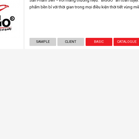
Sản Phẩm Sen –Vòi mang thương hiệu: "BIGGO" an toàn tuyệt 
phẩm bền bỉ với thời gian trong mọi điều kiện thời tiết vùng m
SAMPLE
CLIENT
BASIC
CATALOGUE