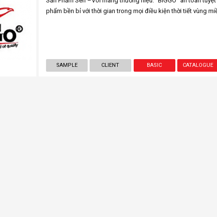
Sản Phẩm Sen –Vòi mang thương hiệu: "BIGGO" an toàn tuyệt 
phẩm bền bỉ với thời gian trong mọi điều kiện thời tiết vùng m
SAMPLE
CLIENT
BASIC
CATALOGUE