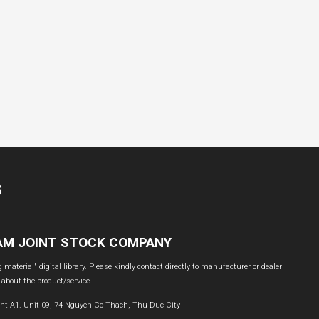
S
NAM JOINT STOCK COMPANY
material" digital library. Please kindly contact directly to manufacturer or dealer
 about the product/service
nt A1. Unit 09, 74 Nguyen Co Thach, Thu Duc City