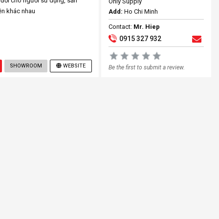
đối cho người sử dụng, sản
Only Supply
iền khác nhau
Add:
Ho Chi Minh
Contact:
Mr. Hiep
0915 327 932
SHOWROOM
WEBSITE
Be the first to submit a review.