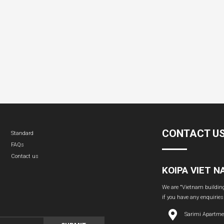
CONTACT U
Standard
FAQs
Contact us
KOIPA VIET 
We are "Vietnam building 
if you have any enquiries
Sarimi Apartme