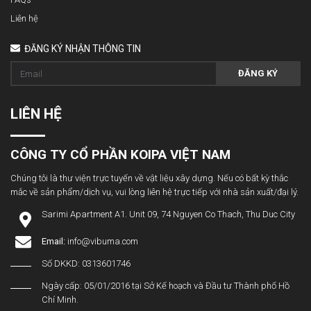
Liên hệ
ĐĂNG KÝ NHẬN THÔNG TIN
ĐĂNG KÝ
LIÊN HỆ
CÔNG TY CỔ PHẦN KOIPA VIỆT NAM
Chúng tôi là thư viện trực tuyến về vật liệu xây dựng. Nếu có bất kỳ thắc
mắc về sản phẩm/dịch vụ, vui lòng liên hệ trực tiếp với nhà sản xuất/đại lý.
Sarimi Apartment A1. Unit 09, 74 Nguyen Co Thach, Thu Duc City
Email:
info@vibuma.com
Số DKKD: 0313601746
Ngày cấp: 05/01/2016 tại Sở Kế hoạch và Đầu tư Thành phố Hồ
Chí Minh.