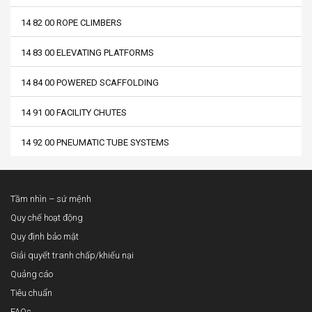
14 82 00 ROPE CLIMBERS
14 83 00 ELEVATING PLATFORMS
14 84 00 POWERED SCAFFOLDING
14 91 00 FACILITY CHUTES
14 92 00 PNEUMATIC TUBE SYSTEMS
Tầm nhìn – sứ mệnh
Quy chế hoạt động
Quy định bảo mật
Giải quyết tranh chấp/khiếu nại
Quảng cáo
Tiêu chuẩn
FAQs