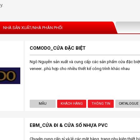
y.
NHÀ SẢN XUẤT/NHÀ PHÂN PHỐI
COMODO_CỬA ĐẶC BIỆT
Ngô Nguyễn sản xuất và cung cấp các sản phẩm cửa đặc biệt v
veneer...phù hợp cho nhiều thiết kế công trình khác nhau
MẪU
KHÁCH HÀNG
THÔNG TIN
CATALOGUE
EBM_CỬA ĐI & CỬA SỔ NHỰA PVC
Chuyên cung cấp sỉ và lẻ các mặt hàng, trang phụ kiện thiết 