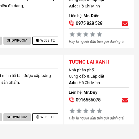
hiệu đa dang,...
Add:
Hồ Chí Minh
Liên hệ:
Mr. Điền
0975 828 528
SHOWROOM
WEBSITE
Hãy là người đầu tiên gửi đánh giá.
TƯƠNG LAI XANH
Nhà phân phối
át minh tối tân được cấp bằng
Cung cấp & Lắp đặt
i sản phẩm.
Add:
Hồ Chí Minh
Liên hệ:
Mr.Duy
0916556078
SHOWROOM
WEBSITE
Hãy là người đầu tiên gửi đánh giá.