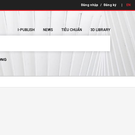
Đăng nhập
/
Đăng ký
EN
I-PUBLISH
NEWS
TIÊU CHUẨN
3D LIBRARY
ÔNG