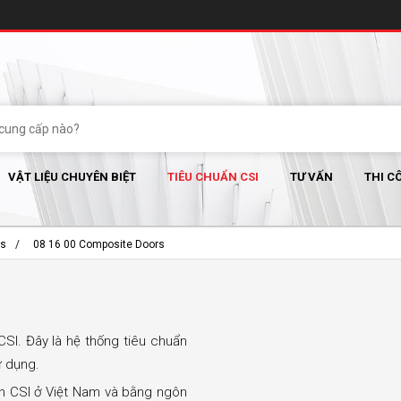
VẬT LIỆU CHUYÊN BIỆT
TIÊU CHUẨN CSI
TƯ VẤN
THI C
es
08 16 00 Composite Doors
CSI. Đây là hệ thống tiêu chuẩn
ử dụng.
ẩn CSI ở Việt Nam và bằng ngôn