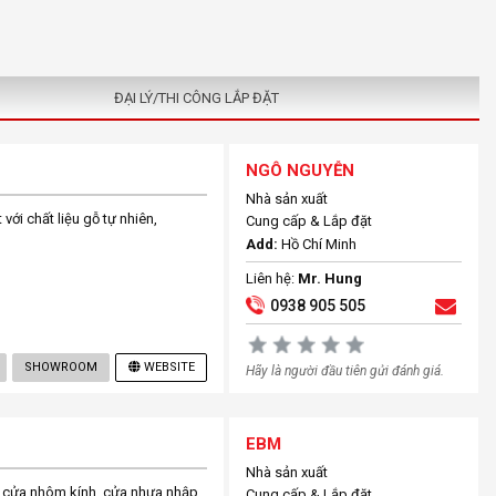
ĐẠI LÝ/THI CÔNG LẮP ĐẶT
NGÔ NGUYỄN
Nhà sản xuất
ới chất liệu gỗ tự nhiên,
Cung cấp & Lắp đặt
Add:
Hồ Chí Minh
Liên hệ:
Mr. Hung
0938 905 505
SHOWROOM
WEBSITE
Hãy là người đầu tiên gửi đánh giá.
EBM
Nhà sản xuất
bị cửa nhôm kính, cửa nhựa nhập
Cung cấp & Lắp đặt