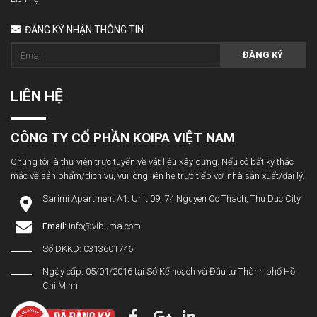
ĐĂNG KÝ NHẬN THÔNG TIN
ĐĂNG KÝ
LIÊN HỆ
CÔNG TY CỔ PHẦN KOIPA VIỆT NAM
Chúng tôi là thư viện trực tuyến về vật liệu xây dựng. Nếu có bất kỳ thắc
mắc về sản phẩm/dịch vụ, vui lòng liên hệ trực tiếp với nhà sản xuất/đại lý.
Sarimi Apartment A1. Unit 09, 74 Nguyen Co Thach, Thu Duc City
Email:
info@vibuma.com
Số DKKD: 0313601746
Ngày cấp: 05/01/2016 tại Sở Kế hoạch và Đầu tư Thành phố Hồ
Chí Minh.