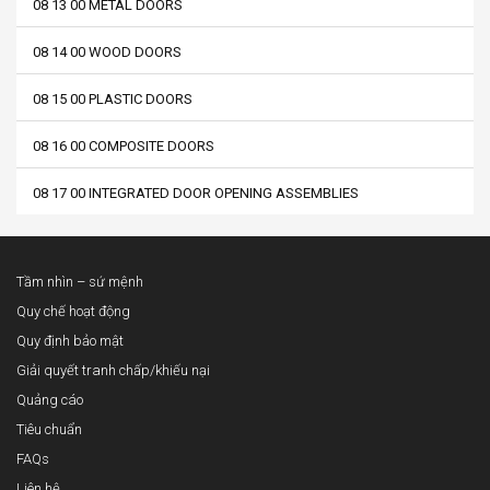
08 13 00 METAL DOORS
08 14 00 WOOD DOORS
08 15 00 PLASTIC DOORS
08 16 00 COMPOSITE DOORS
08 17 00 INTEGRATED DOOR OPENING ASSEMBLIES
Tầm nhìn – sứ mệnh
Quy chế hoạt động
Quy định bảo mật
Giải quyết tranh chấp/khiếu nại
Quảng cáo
Tiêu chuẩn
FAQs
Liên hệ