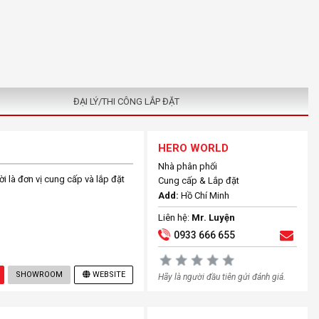
ĐẠI LÝ/THI CÔNG LẮP ĐẶT
HERO WORLD
Nhà phân phối
ời là đơn vị cung cấp và lắp đặt
Cung cấp & Lắp đặt
Add:
Hồ Chí Minh
Liên hệ:
Mr. Luyện
0933 666 655
SHOWROOM
WEBSITE
Hãy là người đầu tiên gửi đánh giá.