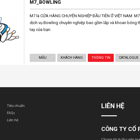
M7_BOWLING
M7 là CỬA HÀNG CHUYÊN NGHIỆP ĐẦU TIÊN Ở VIỆT NAM. M7 
dịch vụ Bowling chuyên nghiệp bao gồm lắp và khoan bóng t
tay của bạn.
MẪU
KHÁCH HÀNG
THÔNG TIN
CATALOGUE
LIÊN HỆ
Tiêu chuẩn
FAQs
Liên hệ
CÔNG TY CỔ 
Chúng tôi là thư viện tr