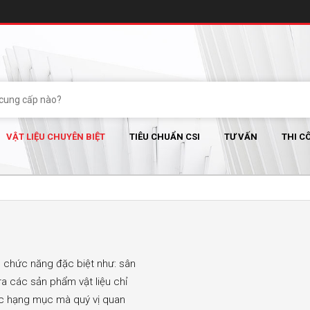
VẬT LIỆU CHUYÊN BIỆT
TIÊU CHUẨN CSI
TƯ VẤN
THI C
ó chức năng đặc biệt như: sân
a các sản phẩm vật liệu chỉ
các hạng mục mà quý vị quan