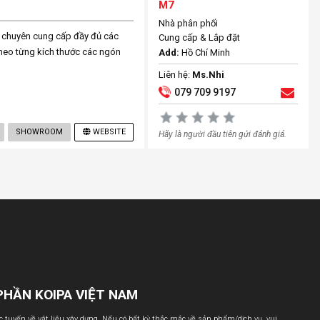
M7
Nhà phân phối
chuyên cung cấp đầy đủ các
Cung cấp & Lắp đặt
heo từng kích thước các ngón
Add:
Hồ Chí Minh
Liên hệ:
Ms.Nhi
079 709 9197
SHOWROOM
WEBSITE
Hãy là người đầu tiên gửi đánh giá.
PHẦN KOIPA VIỆT NAM
ực tuyến về vật liệu xây dựng. Nếu có bất kỳ thắc mắc về sản phẩm/dịch vụ, vui