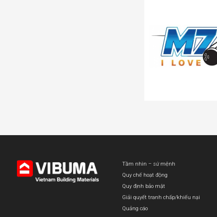
Tầm nhìn – sứ mệnh
Quy chế hoạt động
Quy định bảo mật
Giải quyết tranh chấp/khiếu nại
Quảng cáo