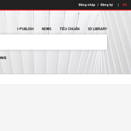
Đăng nhập
/
Đăng ký
EN
I-PUBLISH
NEWS
TIÊU CHUẨN
3D LIBRARY
ÔNG