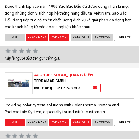
Được thành lập vào năm 1996 Sao Bắc Đẩu đã được công nhận là một
trong những đơn vị tích hợp hệ thống hàng đầu tại Việt Nam. Sao Bắc
Đẩu đang tiếp tục cải thiện chất lượng dịch vụ và giải pháp đa dạng hơn
cho khách hàng từ các doanh nghiệp khác nhau.
MẪU
KHÁCH HÀNG
THÔNG TIN
CATALOGUE
SHOWROOM
WEBSITE
Hãy là người đầu tiên gửi đánh giá.
ASCHOFF SOLAR_QUANG ĐIỆN
TERRAMAR GMBH
Mr. Hung
0906 629 603
Providing solar system solutions with Solar Thermal System and
Photovoltaic System, especially for industrial customers
MẪU
KHÁCH HÀNG
THÔNG TIN
CATALOGUE
SHOWROOM
WEBSITE