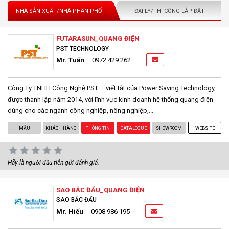
NHÀ SẢN XUẤT/NHÀ PHÂN PHỐI
ĐẠI LÝ/THI CÔNG LẮP ĐẶT
FUTARASUN_QUANG ĐIỆN
PST TECHNOLOGY
Mr. Tuấn
0972 429 262
Công Ty TNHH Công Nghệ PST – viết tắt của Power Saving Technology,
được thành lập năm 2014, với lĩnh vực kinh doanh hệ thống quang điện
dùng cho các ngành công nghiệp, nông nghiệp,...
MẪU
KHÁCH HÀNG
THÔNG TIN
CATALOGUE
SHOWROOM
WEBSITE
Hãy là người đầu tiên gửi đánh giá.
SAO BẮC ĐẨU_QUANG ĐIỆN
SAO BẮC ĐẨU
Mr. Hiếu
0908 986 195