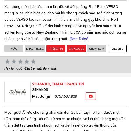
Xu hướng mới nhất của thảm là thiết kế dệt phẳng, Rolf-Benz VERSO
mang lại cái nhìn hiện đại cho bất kỳ phong khách nào. Mô hình xương
cá của VERSO tạo ra một cái nhìn thú vị mà không gây khó chịu. Rolf-
Benz LISCA được thiết kế dệt hình xương cá và nguyên liệu sản xuất từ
sợi len lông cừu từ New Zealand. Thảm LISCA có sẵn màu sắc đơn với sự
nhấn mạnh về kết cấu hoặc trong một...
[Xem Thêm]
MẪU
KHÁCH HÀNG
THÔNG TIN
CATALOGUE
SHOWROOM
WEBSITE
Hãy là người đầu tiên gửi đánh giá.
25HANDS_THẢM TRANG TRÍ
25HANDS
Ms. Jolijn
0767.637.909
Một người Ấn Độ cho rằng phải cần đến 25 bàn tay mới làm được một
tấm thảm thủ công. Bắt đầu từ sợi chưa nhuộm và kết thúc bằng một tấm
thảm dệt tay, quá trình nhuộm sợi và dệt là nét đẹp truyền thống của