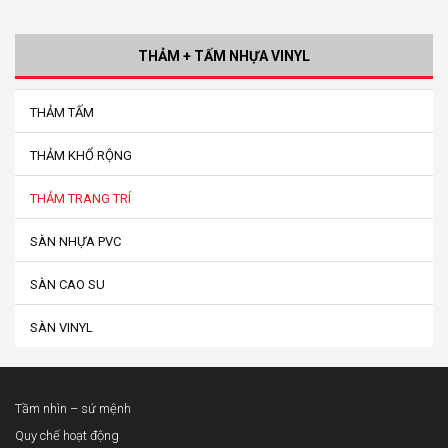
THẢM + TẤM NHỰA VINYL
THẢM TẤM
THẢM KHỔ RỘNG
THẢM TRANG TRÍ
SÀN NHỰA PVC
SÀN CAO SU
SÀN VINYL
Tầm nhìn – sứ mệnh
Quy chế hoạt động