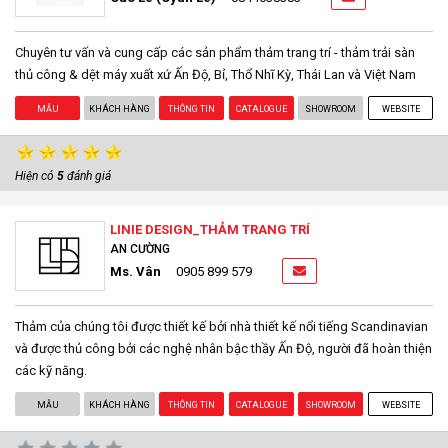
Chuyên tư vấn và cung cấp các sản phẩm thảm trang trí - thảm trải sàn
thủ công & dệt máy xuất xứ Ấn Độ, Bỉ, Thổ Nhĩ Kỳ, Thái Lan và Việt Nam
MẪU
KHÁCH HÀNG
THÔNG TIN
CATALOGUE
SHOWROOM
WEBSITE
Hiện có
5
đánh giá
LINIE DESIGN_THẢM TRANG TRÍ
AN CƯỜNG
Ms. Vân
0905 899 579
Thảm của chúng tôi được thiết kế bởi nhà thiết kế nổi tiếng Scandinavian
và được thủ công bởi các nghệ nhân bậc thầy Ấn Độ, người đã hoàn thiện
các kỹ năng.
MẪU
KHÁCH HÀNG
THÔNG TIN
CATALOGUE
SHOWROOM
WEBSITE