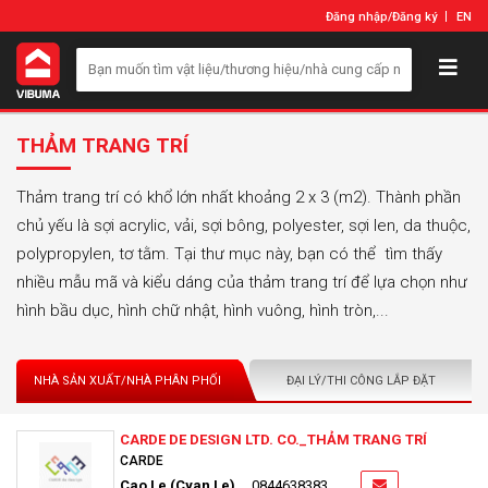
Đăng nhập
/
Đăng ký
EN
THẢM TRANG TRÍ
Thảm trang trí có khổ lớn nhất khoảng 2 x 3 (m2). Thành phần
chủ yếu là sợi acrylic, vải, sợi bông, polyester, sợi len, da thuộc,
polypropylen, tơ tằm. Tại thư mục này, bạn có thể tìm thấy
nhiều mẫu mã và kiểu dáng của thảm trang trí để lựa chọn như
hình bầu dục, hình chữ nhật, hình vuông, hình tròn,...
NHÀ SẢN XUẤT/NHÀ PHÂN PHỐI
ĐẠI LÝ/THI CÔNG LẮP ĐẶT
CARDE DE DESIGN LTD. CO._THẢM TRANG TRÍ
CARDE
Cao Le (Cyan Le)
0844638383