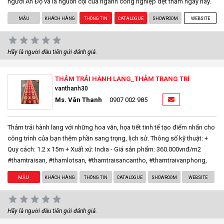
người Ấn Độ và là nguồn cội của ngành công nghiệp dệt thảm ngày nay.
MẪU
KHÁCH HÀNG
THÔNG TIN
CATALOGUE
SHOWROOM
WEBSITE
Hãy là người đầu tiên gửi đánh giá.
THẢM TRẢI HÀNH LANG_THẢM TRANG TRÍ
vanthanh30
Ms. Vân Thanh
0907 002 985
Thảm trải hành lang với những hoa văn, họa tiết tinh tế tạo điểm nhấn cho
công trình của bạn thêm phần sang trọng, lịch sử. Thông số kỹ thuật: +
Quy cách: 1.2 x 15m + Xuất xứ: India - Giá sản phẩm: 360.000vnđ/m2
#thamtraisan, #thamlotsan, #thamtraisancantho, #thamtraivanphong,
MẪU
KHÁCH HÀNG
THÔNG TIN
CATALOGUE
SHOWROOM
WEBSITE
Hãy là người đầu tiên gửi đánh giá.