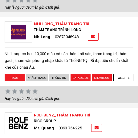
Hãy là người đầu tiên gửi đánh giá.
NHI LONG_THẢM TRANG TRÍ
THẢM TRANG TRÍ NHI LONG
NhiLong
02873048948
Nhi Long có hơn 10,000 mẫu có sẵn thảm trải sàn, thảm trang trí, thảm
gạch, thảm văn phòng nhập khẩu từ Thổ Nhĩ Kỳ - Bỉ đạt tiêu chuẩn khắt
khe của châu Âu.
MẪU
KHÁCH HÀNG
THÔNG TIN
CATALOGUE
SHOWROOM
WEBSITE
Hãy là người đầu tiên gửi đánh giá.
ROLFBENZ_THẢM TRANG TRÍ
RICO GROUP
Mr. Quang
0393 754 225